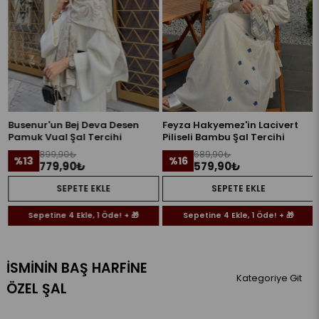
Busenur'un Bej Deva Desen
Feyza Hakyemez'in Lacivert
Pamuk Vual Şal Tercihi
Piliseli Bambu Şal Tercihi
899,90₺
689,90₺
%13
%16
779,90₺
579,90₺
SEPETE EKLE
SEPETE EKLE
Sepetine 4 Ekle, 1 Öde! + 🎁
Sepetine 4 Ekle, 1 Öde! + 🎁
İSMININ BAŞ HARFINE
Kategoriye Git
ÖZEL ŞAL