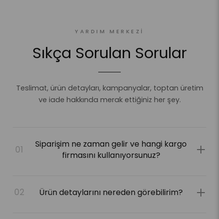
YARDIM MERKEZI
Sıkça Sorulan Sorular
Teslimat, ürün detayları, kampanyalar, toptan üretim
ve iade hakkında merak ettiğiniz her şey.
Siparişim ne zaman gelir ve hangi kargo
01
firmasını kullanıyorsunuz?
Gönderimlerimiz
DHL Kargo
ile yapılır. Süreç
02
Ürün detaylarını nereden görebilirim?
boyunca her aşamada
e-posta
ve
SMS
ile
bilgilendirilirsiniz. Siparişler genellikle
1-5 iş günü