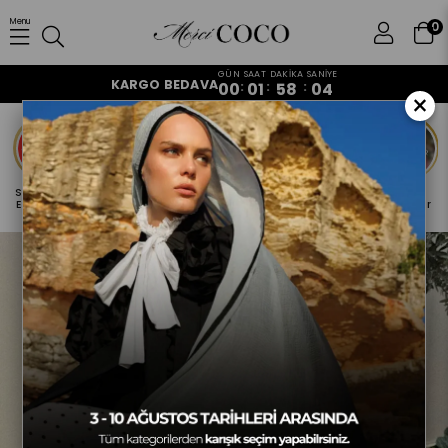
Merci Coco | Şal ve Eş
Menu
0
GÜN
SAAT
DAKİKA
SANİYE
KARGO BEDAVA
:
:
:
00
01
58
03
×
Sepetine 4
Baş Harfine
Fenomen
Dünya
Yeni
Çok
Ekle, 1 Öde!
Özel Şal
Tercihleri
Markaları
Gelenler
Satanlar