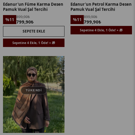
Edanur'un Füme Karma Desen
Edanur'un Petrol Karma Desen
Pamuk Vual Şal Tercihi
Pamuk Vual Şal Tercihi
899,90₺
899,90₺
%11
%11
799,90₺
799,90₺
Sepetine 4 Ekle, 1 Öde! + 🎁
SEPETE EKLE
Sepetine 4 Ekle, 1 Öde! + 🎁
TÜKENDI