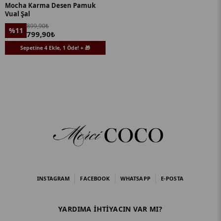
Mocha Karma Desen Pamuk
Vual Şal
899,90₺
%11
799,90₺
Sepetine 4 Ekle, 1 Öde! + 🎁
INSTAGRAM
FACEBOOK
WHATSAPP
E-POSTA
YARDIMA IHTIYACIN VAR MI?