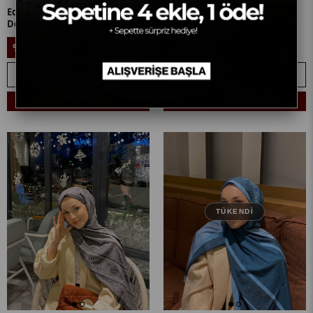
Edanur'un Acı Kahve Karma
Edanur'un Bej Karma Desen
Desen Pamuk Vual Şal Tercihi
Pamuk Vual Şal Tercihi
899,90₺
899,90₺
%11
%11
799,90₺
799,90₺
SEPETE EKLE
SEPETE EKLE
Sepetine 4 Ekle, 1 Öde! + 🎁
Sepetine 4 Ekle, 1 Öde! + 🎁
TÜKENDI