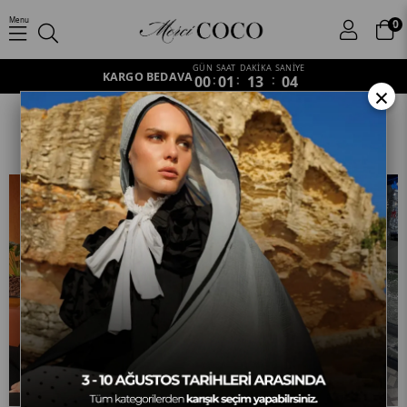
Menu
0
GÜN
SAAT
DAKİKA
SANİYE
KARGO BEDAVA
00
:
01
:
13
:
03
×
Karma Desen
Anasayfa
Şal
Pamuk Vual Şal
Karma Desen