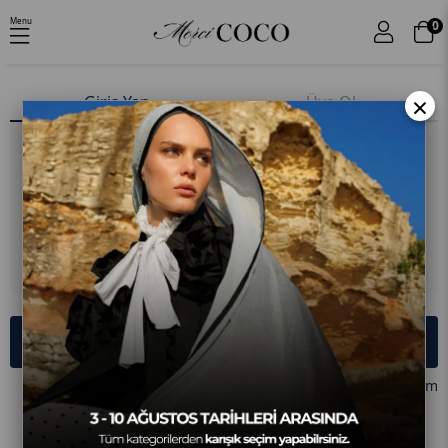
Menu
0
×
Giriş Yap
Üye Ol
E-posta
Şifre
Giriş Yap
Şifremi Unuttum