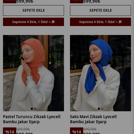
599,90₺
599,90₺
SEPETE EKLE
SEPETE EKLE
Sepetine 4 Ekle, 1 Öde! + 🎁
Sepetine 4 Ekle, 1 Öde! + 🎁
Pastel Turuncu Zikzak Lyocell
Saks Mavi Zikzak Lyocell
Bambu Jakar Eşarp
Bambu Jakar Eşarp
699,90₺
699,90₺
%14
%14