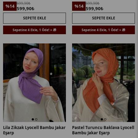
699,90₺
699,90₺
%14
%14
599,90₺
599,90₺
SEPETE EKLE
SEPETE EKLE
Sepetine 4 Ekle, 1 Öde! + 🎁
Sepetine 4 Ekle, 1 Öde! + 🎁
Lila Zikzak Lyocell Bambu Jakar
Pastel Turuncu Baklava Lyocell
Eşarp
Bambu Jakar Eşarp