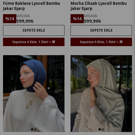
Füme Baklava Lyocell Bambu
Mocha Zikzak Lyocell Bambu
Jakar Eşarp
Jakar Eşarp
699,90₺
699,90₺
%14
%14
599,90₺
599,90₺
SEPETE EKLE
SEPETE EKLE
Sepetine 4 Ekle, 1 Öde! + 🎁
Sepetine 4 Ekle, 1 Öde! + 🎁