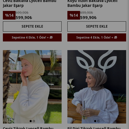
Ceviz Baklava Lyocell Bambu
Koyu Vizon Baklava Lyocell
Jakar Eşarp
Bambu Jakar Eşarp
699,90₺
699,90₺
%14
%14
599,90₺
599,90₺
SEPETE EKLE
SEPETE EKLE
Sepetine 4 Ekle, 1 Öde! + 🎁
Sepetine 4 Ekle, 1 Öde! + 🎁
Ceviz Zikzak Lyocell Bambu
Fil Dişi Zikzak Lyocell Bambu