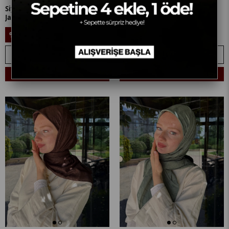
Siyah Baklava Lyocell Bambu
Lacivert Baklava Lyocell
Jakar Eşarp
Bambu Jakar Eşarp
699,90₺
699,90₺
%14
%14
599,90₺
599,90₺
SEPETE EKLE
SEPETE EKLE
Sepetine 4 Ekle, 1 Öde! + 🎁
Sepetine 4 Ekle, 1 Öde! + 🎁