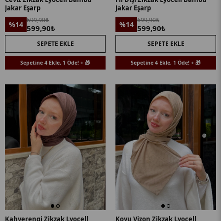
Jakar Eşarp
Jakar Eşarp
699,90₺
699,90₺
%14
%14
599,90₺
599,90₺
SEPETE EKLE
SEPETE EKLE
Sepetine 4 Ekle, 1 Öde! + 🎁
Sepetine 4 Ekle, 1 Öde! + 🎁
Kahverengi Zikzak Lyocell
Koyu Vizon Zikzak Lyocell