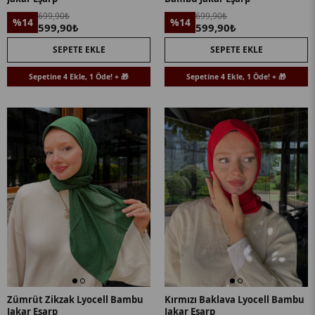
699,90₺
699,90₺
%14
%14
599,90₺
599,90₺
SEPETE EKLE
SEPETE EKLE
Sepetine 4 Ekle, 1 Öde! + 🎁
Sepetine 4 Ekle, 1 Öde! + 🎁
Zümrüt Zikzak Lyocell Bambu
Kırmızı Baklava Lyocell Bambu
Jakar Eşarp
Jakar Eşarp