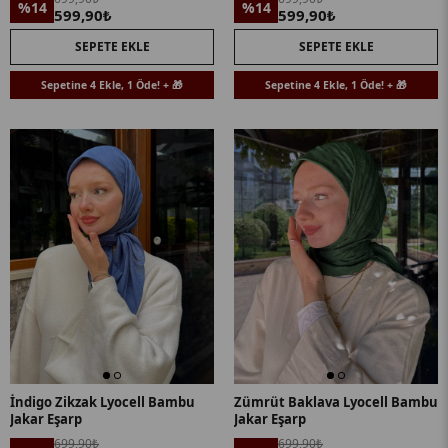
%14
%14
599,90₺
599,90₺
SEPETE EKLE
SEPETE EKLE
Sepetine 4 Ekle, 1 Öde! + 🎁
Sepetine 4 Ekle, 1 Öde! + 🎁
İndigo Zikzak Lyocell Bambu
Zümrüt Baklava Lyocell Bambu
Jakar Eşarp
Jakar Eşarp
699,90₺
699,90₺