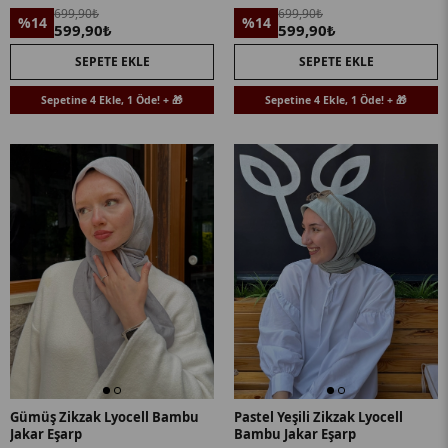
699,90₺
699,90₺
%14
%14
599,90₺
599,90₺
SEPETE EKLE
SEPETE EKLE
Sepetine 4 Ekle, 1 Öde! + 🎁
Sepetine 4 Ekle, 1 Öde! + 🎁
Gümüş Zikzak Lyocell Bambu
Pastel Yeşili Zikzak Lyocell
Jakar Eşarp
Bambu Jakar Eşarp