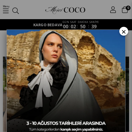
Menu
0
GÜN
SAAT
DAKİKA
SANİYE
KARGO BEDAVA
00
:
02
:
50
:
34
×
Lyocell Bambu Jakar Eşarp
Anasayfa
Eşarp
Lyocell Bambu Jakar Eşarp