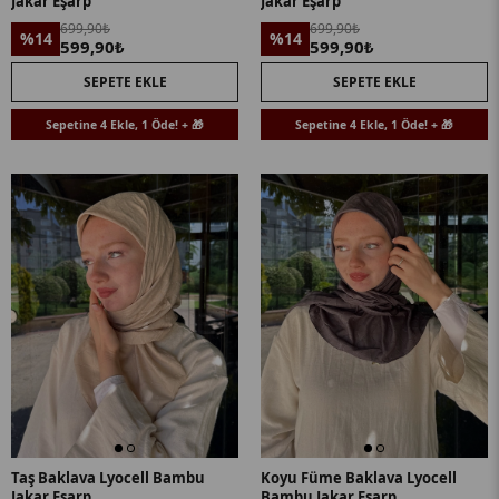
Jakar Eşarp
Jakar Eşarp
699,90₺
699,90₺
%14
%14
599,90₺
599,90₺
SEPETE EKLE
SEPETE EKLE
Sepetine 4 Ekle, 1 Öde! + 🎁
Sepetine 4 Ekle, 1 Öde! + 🎁
Taş Baklava Lyocell Bambu
Koyu Füme Baklava Lyocell
Jakar Eşarp
Bambu Jakar Eşarp