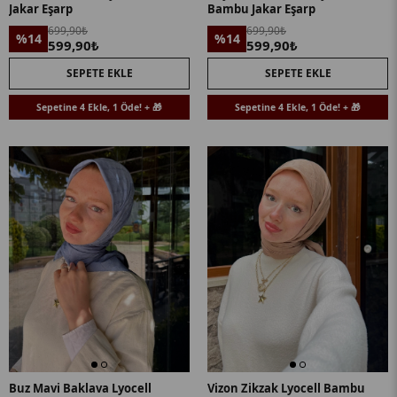
Jakar Eşarp
Bambu Jakar Eşarp
699,90₺
699,90₺
%14
%14
599,90₺
599,90₺
SEPETE EKLE
SEPETE EKLE
Sepetine 4 Ekle, 1 Öde! + 🎁
Sepetine 4 Ekle, 1 Öde! + 🎁
Buz Mavi Baklava Lyocell
Vizon Zikzak Lyocell Bambu