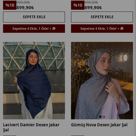
999,90₺
999,90₺
%10
%10
899,90₺
899,90₺
SEPETE EKLE
SEPETE EKLE
Sepetine 4 Ekle, 1 Öde! + 🎁
Sepetine 4 Ekle, 1 Öde! + 🎁
Lacivert Damier Desen Jakar
Gümüş Nova Desen Jakar Şal
Şal