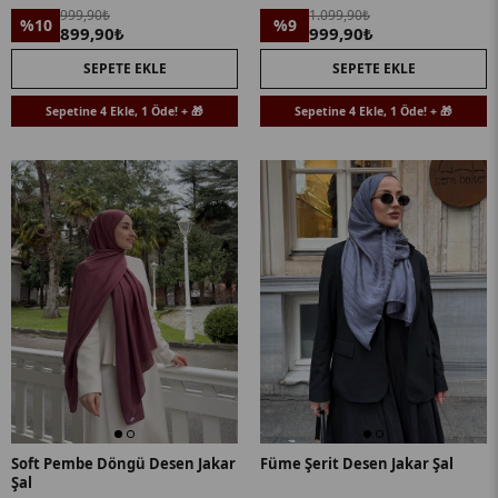
999,90₺
1.099,90₺
%10
%9
899,90₺
999,90₺
SEPETE EKLE
SEPETE EKLE
Sepetine 4 Ekle, 1 Öde! + 🎁
Sepetine 4 Ekle, 1 Öde! + 🎁
Soft Pembe Döngü Desen Jakar
Füme Şerit Desen Jakar Şal
Şal