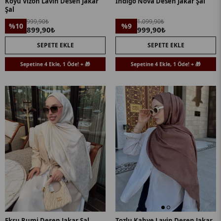
Koyu Vizon Lavin Desen Jakar
İndigo Nova Desen Jakar Şal
Şal
999,90₺
1.099,90₺
%10
%9
899,90₺
999,90₺
SEPETE EKLE
SEPETE EKLE
Sepetine 4 Ekle, 1 Öde! + 🎁
Sepetine 4 Ekle, 1 Öde! + 🎁
Ekru Rumi Desen Jakar Şal
Tozlu Kahve Lavin Desen Jakar