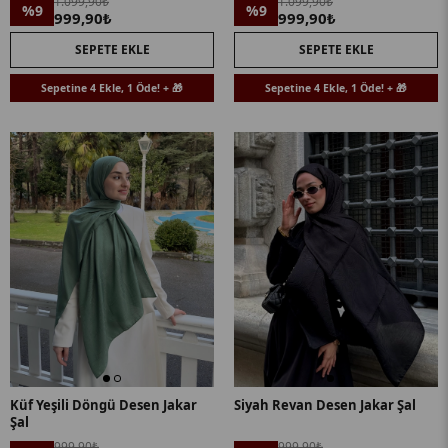
1.099,90₺
1.099,90₺
%9
%9
999,90₺
999,90₺
SEPETE EKLE
SEPETE EKLE
Sepetine 4 Ekle, 1 Öde! + 🎁
Sepetine 4 Ekle, 1 Öde! + 🎁
Küf Yeşili Döngü Desen Jakar
Siyah Revan Desen Jakar Şal
Şal
999,90₺
999,90₺