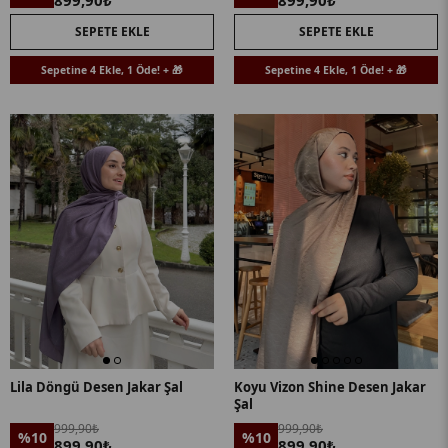
899,90₺
899,90₺
SEPETE EKLE
SEPETE EKLE
Sepetine 4 Ekle, 1 Öde! + 🎁
Sepetine 4 Ekle, 1 Öde! + 🎁
Lila Döngü Desen Jakar Şal
Koyu Vizon Shine Desen Jakar
Şal
999,90₺
999,90₺
%10
%10
899,90₺
899,90₺