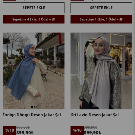
SEPETE EKLE
SEPETE EKLE
Sepetine 4 Ekle, 1 Öde! + 🎁
Sepetine 4 Ekle, 1 Öde! + 🎁
İndigo Döngü Desen Jakar Şal
Gri Lavin Desen Jakar Şal
999,90₺
999,90₺
%10
%10
899,90₺
899,90₺