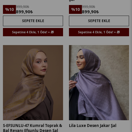
999,90₺
999,90₺
%10
%10
899,90₺
899,90₺
SEPETE EKLE
SEPETE EKLE
Sepetine 4 Ekle, 1 Öde! + 🎁
Sepetine 4 Ekle, 1 Öde! + 🎁
S-EFSUNLU-47 Kumral Toprak &
Lila Luxe Desen Jakar Şal
Bal Revanı Efsunlu Desen Şal