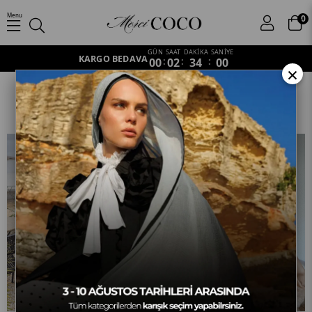
Menu
0
GÜN
SAAT
DAKİKA
SANİYE
KARGO BEDAVA
00
:
02
:
33
:
56
×
İpeksi Jakar Şal
Anasayfa
Şal
İpeksi Jakar Şal