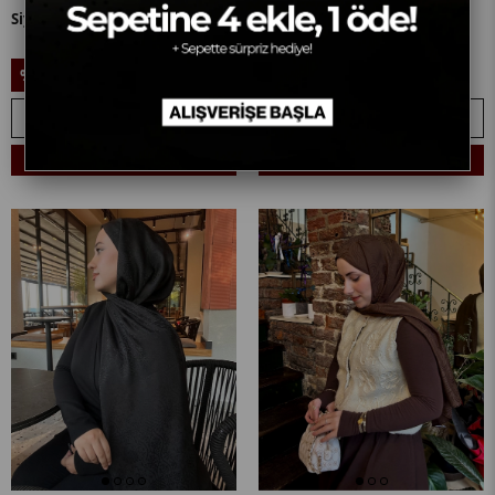
Siyah Döngü Desen Jakar Şal
Koyu Vizon Nova Desen Jakar
Şal
999,90₺
1.099,90₺
%10
%9
899,90₺
999,90₺
SEPETE EKLE
SEPETE EKLE
Sepetine 4 Ekle, 1 Öde! + 🎁
Sepetine 4 Ekle, 1 Öde! + 🎁