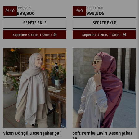
999,90₺
1.099,90₺
%10
%9
899,90₺
999,90₺
SEPETE EKLE
SEPETE EKLE
Sepetine 4 Ekle, 1 Öde! + 🎁
Sepetine 4 Ekle, 1 Öde! + 🎁
Vizon Döngü Desen Jakar Şal
Soft Pembe Lavin Desen Jakar
Şal