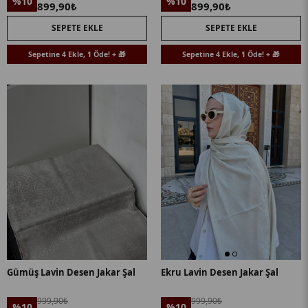
%10
%10
899,90₺
899,90₺
SEPETE EKLE
SEPETE EKLE
Sepetine 4 Ekle, 1 Öde! + 🎁
Sepetine 4 Ekle, 1 Öde! + 🎁
Gümüş Lavin Desen Jakar Şal
Ekru Lavin Desen Jakar Şal
999,90₺
999,90₺
%10
%10