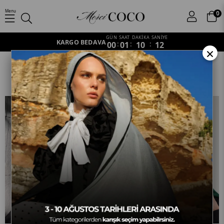
Menu
0
GÜN
SAAT
DAKİKA
SANİYE
KARGO BEDAVA
00
:
01
:
10
:
11
×
Rise Desen
Anasayfa
Şal
İpeksi Jakar Şal
Rise Desen