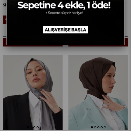
Siyah Rise Desen Jakar Şal
Zümrüt Rise Desen Jakar Şal
999,90₺
999,90₺
%10
%10
899,90₺
899,90₺
SEPETE EKLE
SEPETE EKLE
Sepetine 4 Ekle, 1 Öde! + 🎁
Sepetine 4 Ekle, 1 Öde! + 🎁