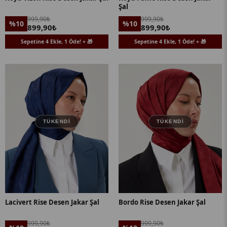
Şal
999,90₺
999,90₺
%10
%10
899,90₺
899,90₺
Sepetine 4 Ekle, 1 Öde! + 🎁
Sepetine 4 Ekle, 1 Öde! + 🎁
TÜKENDI
TÜKENDI
Lacivert Rise Desen Jakar Şal
Bordo Rise Desen Jakar Şal
999,90₺
999,90₺