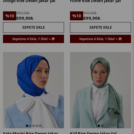
İndigo Rise Desen Jakar Şal
Füme Rise Desen Jakar Şal
999,90₺
999,90₺
%10
%10
899,90₺
899,90₺
SEPETE EKLE
SEPETE EKLE
Sepetine 4 Ekle, 1 Öde! + 🎁
Sepetine 4 Ekle, 1 Öde! + 🎁
Saks Mavisi Rise Desen Jakar
Küf Rise Desen Jakar Şal