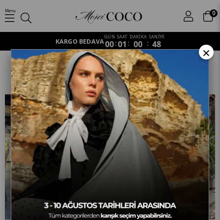
Menu
0
GÜN
SAAT
DAKİKA
SANİYE
KARGO BEDAVA
00
:
01
:
00
:
47
×
Balamir Desen
Anasayfa
Şal
İpeksi Şal
Balamir Desen