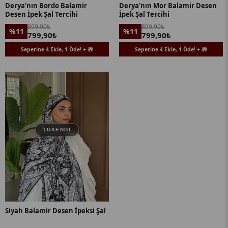
Derya'nın Bordo Balamir
Derya'nın Mor Balamir Desen
Desen İpek Şal Tercihi
İpek Şal Tercihi
899,90₺
899,90₺
%11
%11
799,90₺
799,90₺
Sepetine 4 Ekle, 1 Öde! + 🎁
Sepetine 4 Ekle, 1 Öde! + 🎁
TÜKENDI
Siyah Balamir Desen İpeksi Şal