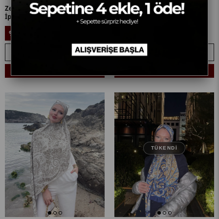
Zeynep'in Haki Balamir Desen
Derya'nın Acı Kahve Balamir
İpek Şal Tercihi
Desen İpek Şal Tercihi
899,90₺
899,90₺
%11
%11
799,90₺
799,90₺
SEPETE EKLE
SEPETE EKLE
Sepetine 4 Ekle, 1 Öde! + 🎁
Sepetine 4 Ekle, 1 Öde! + 🎁
TÜKENDI