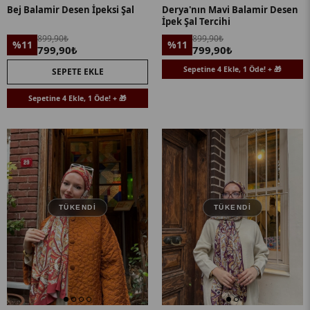
Bej Balamir Desen İpeksi Şal
Derya'nın Mavi Balamir Desen
İpek Şal Tercihi
899,90₺
899,90₺
%11
%11
799,90₺
799,90₺
Sepetine 4 Ekle, 1 Öde! + 🎁
SEPETE EKLE
Sepetine 4 Ekle, 1 Öde! + 🎁
TÜKENDI
TÜKENDI