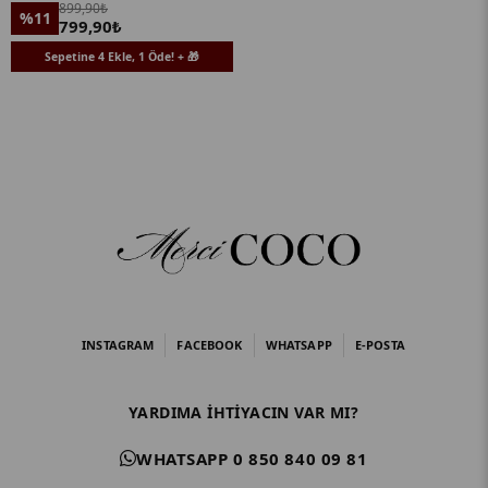
899,90₺
%11
799,90₺
Sepetine 4 Ekle, 1 Öde! + 🎁
INSTAGRAM
FACEBOOK
WHATSAPP
E-POSTA
YARDIMA IHTIYACIN VAR MI?
WHATSAPP 0 850 840 09 81