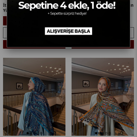
İthal Taş & İndigo E 2 Desen
İthal Bordo & Haki E Desen Yün
Yün Kaşmir Şal
Kaşmir Şal
3.339,90₺
3.339,90₺
%7
%7
3.099,90₺
3.099,90₺
SEPETE EKLE
SEPETE EKLE
Sepetine 4 Ekle, 1 Öde! + 🎁
Sepetine 4 Ekle, 1 Öde! + 🎁