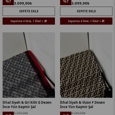
%7
%7
3.099,90₺
3.099,90₺
SEPETE EKLE
SEPETE EKLE
Sepetine 4 Ekle, 1 Öde! + 🎁
Sepetine 4 Ekle, 1 Öde! + 🎁
İthal Siyah & Gri Kilit G Desen
İthal Siyah & Vizon F Desen
İnce Yün Kaşmir Şal
İnce Yün Kaşmir Şal
3.339,90₺
3.339,90₺