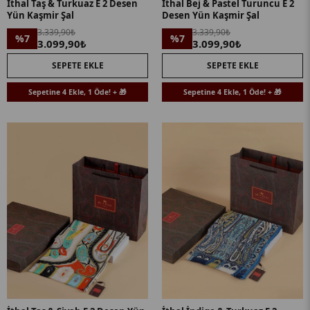
İthal Taş & Turkuaz E 2 Desen
İthal Bej & Pastel Turuncu E 2
Yün Kaşmir Şal
Desen Yün Kaşmir Şal
3.339,90₺
3.339,90₺
%7
%7
3.099,90₺
3.099,90₺
SEPETE EKLE
SEPETE EKLE
Sepetine 4 Ekle, 1 Öde! + 🎁
Sepetine 4 Ekle, 1 Öde! + 🎁