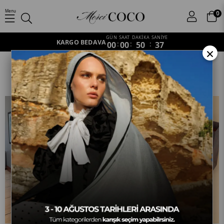
Menu
0
GÜN
SAAT
DAKİKA
SANİYE
KARGO BEDAVA
00
:
00
:
50
:
34
×
Yün Kaşmir Şal
Anasayfa
Lüks Marka Seçkisi
Yün Kaşmir Şal