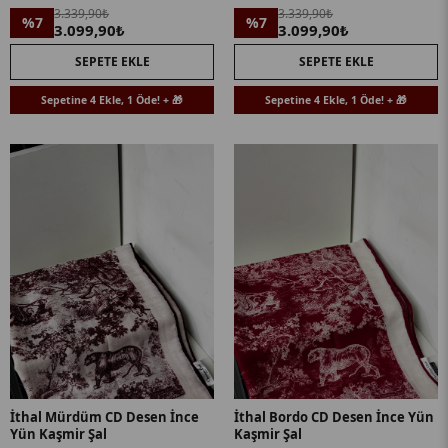
3.339,90₺
3.339,90₺
%7
%7
3.099,90₺
3.099,90₺
SEPETE EKLE
SEPETE EKLE
Sepetine 4 Ekle, 1 Öde! + 🎁
Sepetine 4 Ekle, 1 Öde! + 🎁
İthal Mürdüm CD Desen İnce
İthal Bordo CD Desen İnce Yün
Yün Kaşmir Şal
Kaşmir Şal