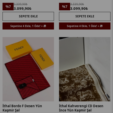
3.339,90₺
3.339,90₺
%7
%7
3.099,90₺
3.099,90₺
SEPETE EKLE
SEPETE EKLE
Sepetine 4 Ekle, 1 Öde! + 🎁
Sepetine 4 Ekle, 1 Öde! + 🎁
İthal Bordo F Desen Yün
İthal Kahverengi CD Desen
Kaşmir Şal
İnce Yün Kaşmir Şal