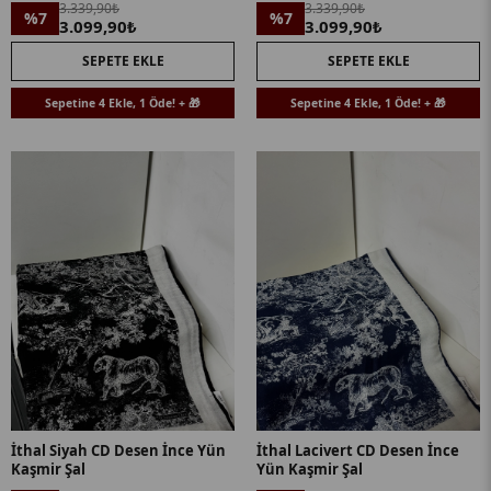
3.339,90₺
3.339,90₺
%7
%7
3.099,90₺
3.099,90₺
SEPETE EKLE
SEPETE EKLE
Sepetine 4 Ekle, 1 Öde! + 🎁
Sepetine 4 Ekle, 1 Öde! + 🎁
İthal Siyah CD Desen İnce Yün
İthal Lacivert CD Desen İnce
Kaşmir Şal
Yün Kaşmir Şal