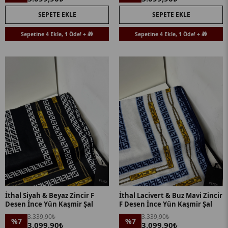
SEPETE EKLE
SEPETE EKLE
Sepetine 4 Ekle, 1 Öde! + 🎁
Sepetine 4 Ekle, 1 Öde! + 🎁
İthal Siyah & Beyaz Zincir F
İthal Lacivert & Buz Mavi Zincir
Desen İnce Yün Kaşmir Şal
F Desen İnce Yün Kaşmir Şal
3.339,90₺
3.339,90₺
%7
%7
3.099,90₺
3.099,90₺