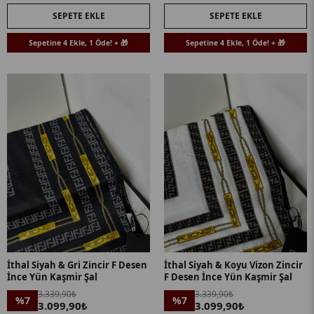
SEPETE EKLE
SEPETE EKLE
Sepetine 4 Ekle, 1 Öde! + 🎁
Sepetine 4 Ekle, 1 Öde! + 🎁
İthal Siyah & Gri Zincir F Desen
İthal Siyah & Koyu Vizon Zincir
İnce Yün Kaşmir Şal
F Desen İnce Yün Kaşmir Şal
3.339,90₺
3.339,90₺
%7
%7
3.099,90₺
3.099,90₺