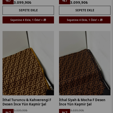
%7
%7
3.099,90₺
3.099,90₺
SEPETE EKLE
SEPETE EKLE
Sepetine 4 Ekle, 1 Öde! + 🎁
Sepetine 4 Ekle, 1 Öde! + 🎁
İthal Turuncu & Kahverengi F
İthal Siyah & Mocha F Desen
Desen İnce Yün Kaşmir Şal
İnce Yün Kaşmir Şal
3.339,90₺
3.339,90₺
%7
%7