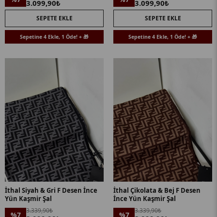
3.099,90₺
3.099,90₺
SEPETE EKLE
SEPETE EKLE
Sepetine 4 Ekle, 1 Öde! + 🎁
Sepetine 4 Ekle, 1 Öde! + 🎁
İthal Siyah & Gri F Desen İnce
İthal Çikolata & Bej F Desen
Yün Kaşmir Şal
İnce Yün Kaşmir Şal
3.339,90₺
3.339,90₺
%7
%7