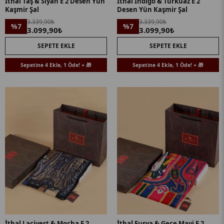
İthal Taş & Siyah E 2 Desen Yün
İthal İndigo & Turkuaz E 2
Kaşmir Şal
Desen Yün Kaşmir Şal
3.339,90₺
3.339,90₺
%7
%7
3.099,90₺
3.099,90₺
SEPETE EKLE
SEPETE EKLE
Sepetine 4 Ekle, 1 Öde! + 🎁
Sepetine 4 Ekle, 1 Öde! + 🎁
İthal Lacivert & Mocha E 2
İthal Fuşya & Gece Mavi E 2