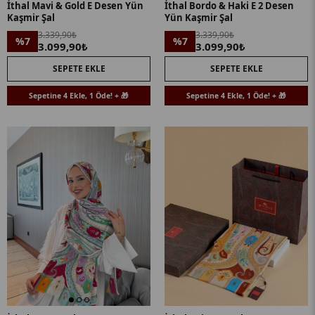
İthal Mavi & Gold E Desen Yün
İthal Bordo & Haki E 2 Desen
Kaşmir Şal
Yün Kaşmir Şal
3.339,90₺
3.339,90₺
%7
%7
3.099,90₺
3.099,90₺
SEPETE EKLE
SEPETE EKLE
Sepetine 4 Ekle, 1 Öde! + 🎁
Sepetine 4 Ekle, 1 Öde! + 🎁