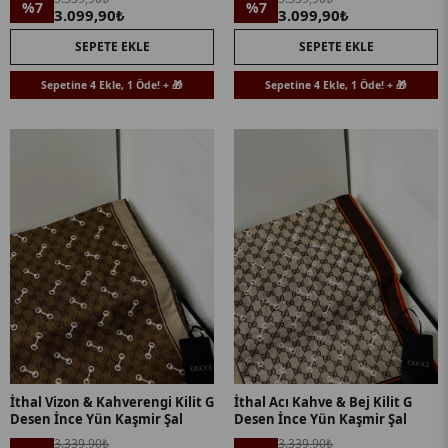
%7
%7
3.099,90₺
3.099,90₺
SEPETE EKLE
SEPETE EKLE
Sepetine 4 Ekle, 1 Öde! + 🎁
Sepetine 4 Ekle, 1 Öde! + 🎁
İthal Vizon & Kahverengi Kilit G
İthal Acı Kahve & Bej Kilit G
Desen İnce Yün Kaşmir Şal
Desen İnce Yün Kaşmir Şal
3.339,90₺
3.339,90₺