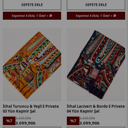
SEPETE EKLE
SEPETE EKLE
Sepetine 4 Ekle, 1 Öde! + 🎁
Sepetine 4 Ekle, 1 Öde! + 🎁
İthal Turuncu & Yeşil E Private
İthal Lacivert & Bordo E Private
03 Yün Kaşmir Şal
04 Yün Kaşmir Şal
3.339,90₺
3.339,90₺
%7
%7
3.099,90₺
3.099,90₺