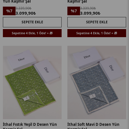
Yün Kaşmir Şal
Kaşmir Şal
3.339,90₺
3.339,90₺
%7
%7
3.099,90₺
3.099,90₺
SEPETE EKLE
SEPETE EKLE
Sepetine 4 Ekle, 1 Öde! + 🎁
Sepetine 4 Ekle, 1 Öde! + 🎁
İthal Fıstık Yeşil D Desen Yün
İthal Soft Mavi D Desen Yün