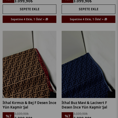
3.099,90₺
3.099,90₺
SEPETE EKLE
SEPETE EKLE
Sepetine 4 Ekle, 1 Öde! + 🎁
Sepetine 4 Ekle, 1 Öde! + 🎁
İthal Kırmızı & Bej F Desen İnce
İthal Buz Mavi & Lacivert F
Yün Kaşmir Şal
Desen İnce Yün Kaşmir Şal
3.339,90₺
3.339,90₺
%7
%7