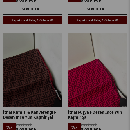
3.099,90₺
3.099,90₺
SEPETE EKLE
SEPETE EKLE
Sepetine 4 Ekle, 1 Öde! + 🎁
Sepetine 4 Ekle, 1 Öde! + 🎁
İthal Kırmızı & Kahverengi F
İthal Fuşya F Desen İnce Yün
Desen İnce Yün Kaşmir Şal
Kaşmir Şal
3.339,90₺
3.339,90₺
%7
%7
3.099,90₺
3.099,90₺