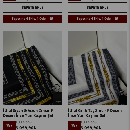
SEPETE EKLE
SEPETE EKLE
Sepetine 4 Ekle, 1 Öde! + 🎁
Sepetine 4 Ekle, 1 Öde! + 🎁
İthal Siyah & Vizon Zincir F
İthal Gri & Taş Zincir F Desen
Desen İnce Yün Kaşmir Şal
İnce Yün Kaşmir Şal
3.339,90₺
3.339,90₺
%7
%7
3.099,90₺
3.099,90₺