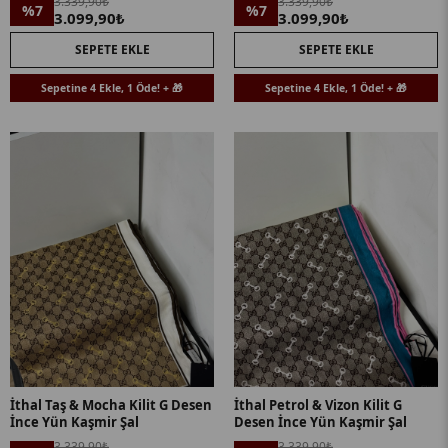
3.339,90₺
3.339,90₺
%7
%7
3.099,90₺
3.099,90₺
SEPETE EKLE
SEPETE EKLE
Sepetine 4 Ekle, 1 Öde! + 🎁
Sepetine 4 Ekle, 1 Öde! + 🎁
İthal Taş & Mocha Kilit G Desen
İthal Petrol & Vizon Kilit G
İnce Yün Kaşmir Şal
Desen İnce Yün Kaşmir Şal
3.339,90₺
3.339,90₺