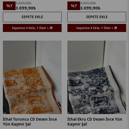
3.339,90₺
3.339,90₺
%7
%7
3.099,90₺
3.099,90₺
SEPETE EKLE
SEPETE EKLE
Sepetine 4 Ekle, 1 Öde! + 🎁
Sepetine 4 Ekle, 1 Öde! + 🎁
İthal Turuncu CD Desen İnce
İthal Ekru CD Desen İnce Yün
Yün Kaşmir Şal
Kaşmir Şal