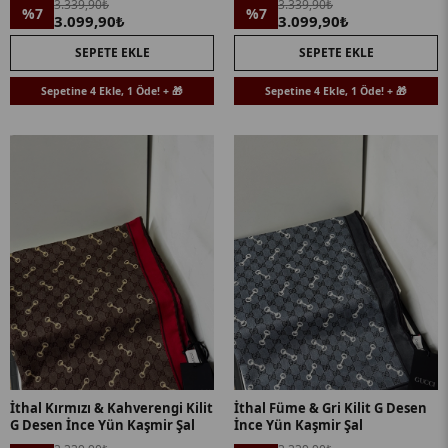
3.339,90₺
3.339,90₺
%7
%7
3.099,90₺
3.099,90₺
SEPETE EKLE
SEPETE EKLE
Sepetine 4 Ekle, 1 Öde! + 🎁
Sepetine 4 Ekle, 1 Öde! + 🎁
İthal Kırmızı & Kahverengi Kilit
İthal Füme & Gri Kilit G Desen
G Desen İnce Yün Kaşmir Şal
İnce Yün Kaşmir Şal