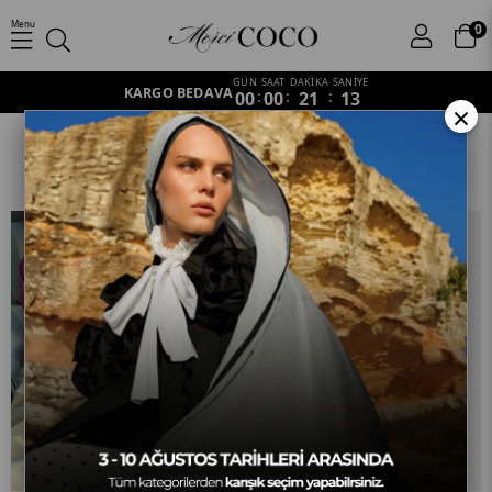
Menu
0
GÜN
SAAT
DAKİKA
SANİYE
KARGO BEDAVA
00
:
00
:
21
:
12
×
Şal
Anasayfa
Outlet
Şal