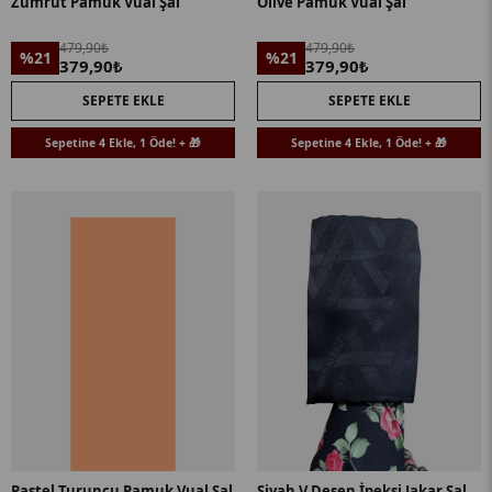
Zümrüt Pamuk Vual Şal
Olive Pamuk Vual Şal
479,90₺
479,90₺
%21
%21
379,90₺
379,90₺
SEPETE EKLE
SEPETE EKLE
Sepetine 4 Ekle, 1 Öde! + 🎁
Sepetine 4 Ekle, 1 Öde! + 🎁
Pastel Turuncu Pamuk Vual Şal
Siyah V Desen İpeksi Jakar Şal