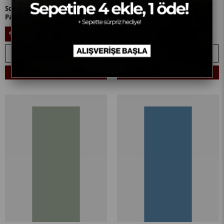
Soft Pembe Siena Desen
Bordo Hasna Desen Pamuk
Pamuk Vual Şal
Vual Şal
479,90₺
479,90₺
%21
%21
379,90₺
379,90₺
SEPETE EKLE
SEPETE EKLE
Sepetine 4 Ekle, 1 Öde! + 🎁
Sepetine 4 Ekle, 1 Öde! + 🎁