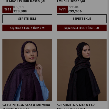
Buz Mavi Efsunlu Desen Şal
Efsunlu Desen Şal
899,90₺
899,90₺
%11
%11
799,90₺
799,90₺
SEPETE EKLE
SEPETE EKLE
Sepetine 4 Ekle, 1 Öde! + 🎁
Sepetine 4 Ekle, 1 Öde! + 🎁
S-EFSUNLU-76 Gece & Mürdüm
S-EFSUNLU-77 Nar & Lav