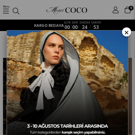
Menu
0
GÜN
SAAT
DAKİKA
SANİYE
KARGO BEDAVA
00
:
00
:
24
:
49
×
Efsunlu
Anasayfa
Koleksiyonlar
Ottoman
Efsunlu