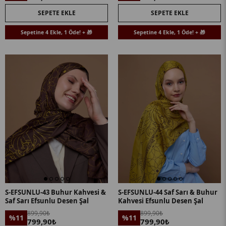
SEPETE EKLE
SEPETE EKLE
Sepetine 4 Ekle, 1 Öde! + 🎁
Sepetine 4 Ekle, 1 Öde! + 🎁
S-EFSUNLU-43 Buhur Kahvesi &
S-EFSUNLU-44 Saf Sarı & Buhur
Saf Sarı Efsunlu Desen Şal
Kahvesi Efsunlu Desen Şal
899,90₺
899,90₺
%11
%11
799,90₺
799,90₺