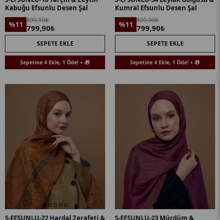
Kabuğu Efsunlu Desen Şal
Kumral Efsunlu Desen Şal
899,90₺
899,90₺
%11
%11
799,90₺
799,90₺
SEPETE EKLE
SEPETE EKLE
Sepetine 4 Ekle, 1 Öde! + 🎁
Sepetine 4 Ekle, 1 Öde! + 🎁
S-EFSUNLU-22 Hardal Zerafeti &
S-EFSUNLU-23 Mürdüm &