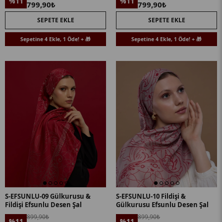
%11
%11
799,90₺
799,90₺
SEPETE EKLE
SEPETE EKLE
Sepetine 4 Ekle, 1 Öde! + 🎁
Sepetine 4 Ekle, 1 Öde! + 🎁
S-EFSUNLU-09 Gülkurusu &
S-EFSUNLU-10 Fildişi &
Fildişi Efsunlu Desen Şal
Gülkurusu Efsunlu Desen Şal
899,90₺
899,90₺
%11
%11