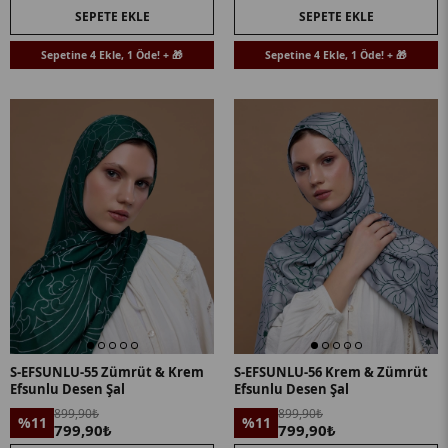
SEPETE EKLE
SEPETE EKLE
Sepetine 4 Ekle, 1 Öde! + 🎁
Sepetine 4 Ekle, 1 Öde! + 🎁
S-EFSUNLU-55 Zümrüt & Krem
S-EFSUNLU-56 Krem & Zümrüt
Efsunlu Desen Şal
Efsunlu Desen Şal
899,90₺
899,90₺
%11
%11
799,90₺
799,90₺