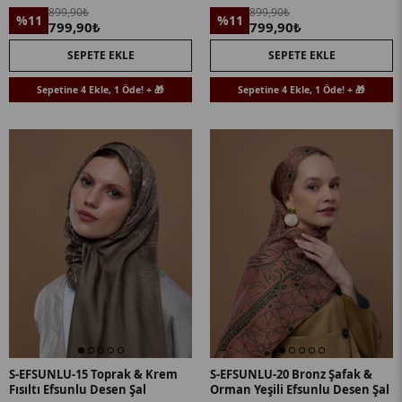
Şal
899,90₺
899,90₺
%11
%11
799,90₺
799,90₺
SEPETE EKLE
SEPETE EKLE
Sepetine 4 Ekle, 1 Öde! + 🎁
Sepetine 4 Ekle, 1 Öde! + 🎁
S-EFSUNLU-15 Toprak & Krem
S-EFSUNLU-20 Bronz Şafak &
Fısıltı Efsunlu Desen Şal
Orman Yeşili Efsunlu Desen Şal