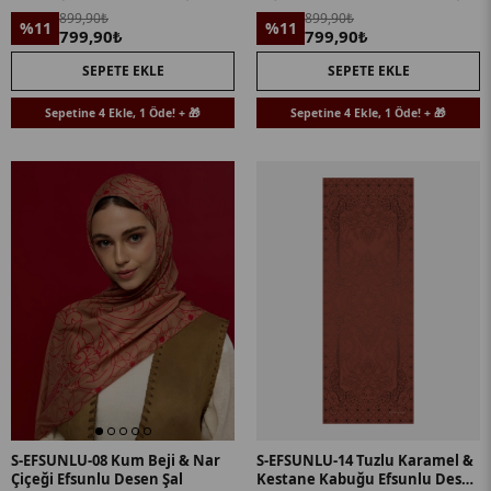
899,90₺
899,90₺
%11
%11
799,90₺
799,90₺
SEPETE EKLE
SEPETE EKLE
Sepetine 4 Ekle, 1 Öde! + 🎁
Sepetine 4 Ekle, 1 Öde! + 🎁
S-EFSUNLU-08 Kum Beji & Nar
S-EFSUNLU-14 Tuzlu Karamel &
Çiçeği Efsunlu Desen Şal
Kestane Kabuğu Efsunlu Desen