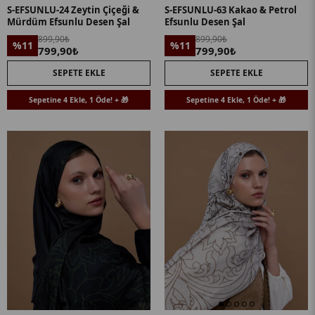
S-EFSUNLU-24 Zeytin Çiçeği &
S-EFSUNLU-63 Kakao & Petrol
Mürdüm Efsunlu Desen Şal
Efsunlu Desen Şal
899,90₺
899,90₺
%11
%11
799,90₺
799,90₺
SEPETE EKLE
SEPETE EKLE
Sepetine 4 Ekle, 1 Öde! + 🎁
Sepetine 4 Ekle, 1 Öde! + 🎁