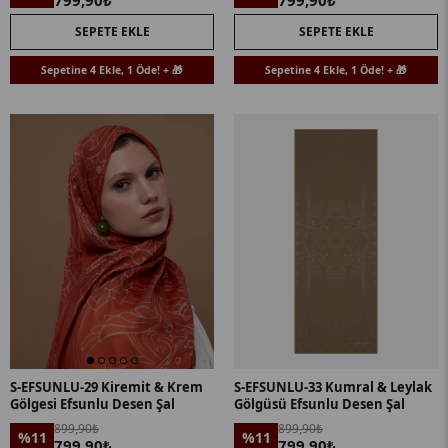
799,90₺
799,90₺
SEPETE EKLE
SEPETE EKLE
Sepetine 4 Ekle, 1 Öde! + 🎁
Sepetine 4 Ekle, 1 Öde! + 🎁
S-EFSUNLU-29 Kiremit & Krem
S-EFSUNLU-33 Kumral & Leylak
Gölgesi Efsunlu Desen Şal
Gölgüsü Efsunlu Desen Şal
899,90₺
899,90₺
%11
%11
799,90₺
799,90₺