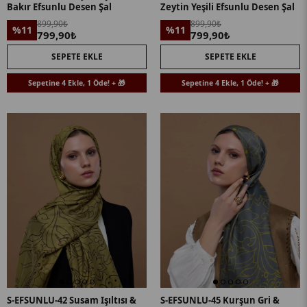
Bakır Efsunlu Desen Şal
Zeytin Yeşili Efsunlu Desen Şal
899,90₺
899,90₺
%11
%11
799,90₺
799,90₺
SEPETE EKLE
SEPETE EKLE
Sepetine 4 Ekle, 1 Öde! + 🎁
Sepetine 4 Ekle, 1 Öde! + 🎁
S-EFSUNLU-42 Susam Işıltısı &
S-EFSUNLU-45 Kurşun Gri &