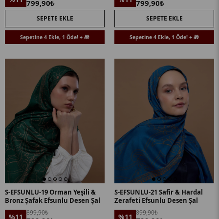
799,90₺
799,90₺
SEPETE EKLE
SEPETE EKLE
Sepetine 4 Ekle, 1 Öde! + 🎁
Sepetine 4 Ekle, 1 Öde! + 🎁
S-EFSUNLU-19 Orman Yeşili &
S-EFSUNLU-21 Safir & Hardal
Bronz Şafak Efsunlu Desen Şal
Zerafeti Efsunlu Desen Şal
899,90₺
899,90₺
%11
%11