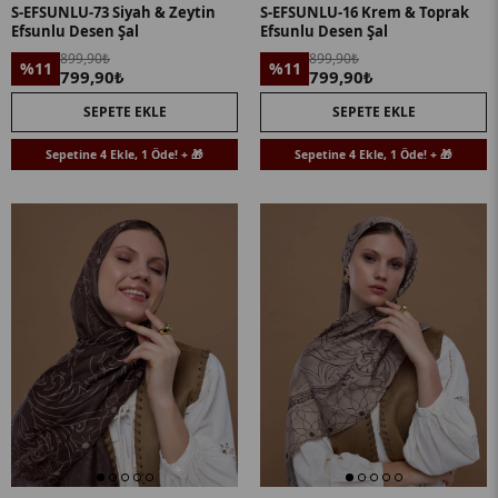
S-EFSUNLU-73 Siyah & Zeytin
S-EFSUNLU-16 Krem & Toprak
Efsunlu Desen Şal
Efsunlu Desen Şal
899,90₺
899,90₺
%11
%11
799,90₺
799,90₺
SEPETE EKLE
SEPETE EKLE
Sepetine 4 Ekle, 1 Öde! + 🎁
Sepetine 4 Ekle, 1 Öde! + 🎁