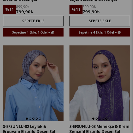
899,90₺
899,90₺
%11
%11
799,90₺
799,90₺
SEPETE EKLE
SEPETE EKLE
Sepetine 4 Ekle, 1 Öde! + 🎁
Sepetine 4 Ekle, 1 Öde! + 🎁
S-EFSUNLU-02 Leylak &
S-EFSUNLU-03 Menekşe & Krem
Erguvani Efsunlu Desen Şal
Zencefil Efsunlu Desen Şal