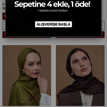
S-EFSUNLU-59-KAP Tuğba
S-EFSUNLU-79 Bakır & Gece
Bağ'ın Lacivert & Bej Efsunlu
Laciverti Efsunlu Desen Şal
Desen Şal Tercihi
899,90₺
899,90₺
%11
%11
799,90₺
799,90₺
SEPETE EKLE
SEPETE EKLE
Sepetine 4 Ekle, 1 Öde! + 🎁
Sepetine 4 Ekle, 1 Öde! + 🎁