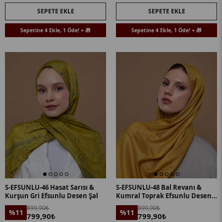
SEPETE EKLE
SEPETE EKLE
Sepetine 4 Ekle, 1 Öde! + 🎁
Sepetine 4 Ekle, 1 Öde! + 🎁
S-EFSUNLU-46 Hasat Sarısı &
S-EFSUNLU-48 Bal Revanı &
Kurşun Gri Efsunlu Desen Şal
Kumral Toprak Efsunlu Desen
Şal
899,90₺
899,90₺
%11
%11
799,90₺
799,90₺