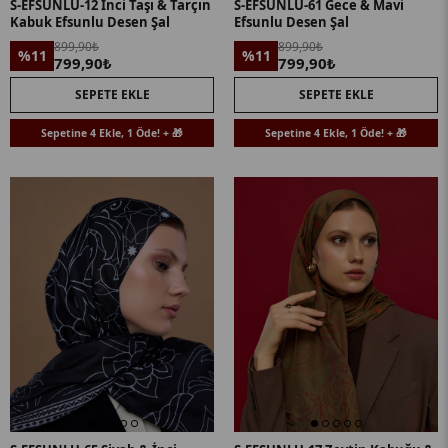
S-EFSUNLU-12 İnci Taşı & Tarçın
S-EFSUNLU-61 Gece & Mavi
Kabuk Efsunlu Desen Şal
Efsunlu Desen Şal
899,90₺
899,90₺
%11
%11
799,90₺
799,90₺
SEPETE EKLE
SEPETE EKLE
Sepetine 4 Ekle, 1 Öde! + 🎁
Sepetine 4 Ekle, 1 Öde! + 🎁