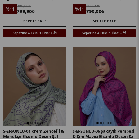
899,90₺
899,90₺
%11
%11
799,90₺
799,90₺
SEPETE EKLE
SEPETE EKLE
Sepetine 4 Ekle, 1 Öde! + 🎁
Sepetine 4 Ekle, 1 Öde! + 🎁
S-EFSUNLU-04 Krem Zencefil &
S-EFSUNLU-06 Şakayık Pembesi
Menekşe Efsunlu Desen Şal
& Çini Mavisi Efsunlu Desen Şal