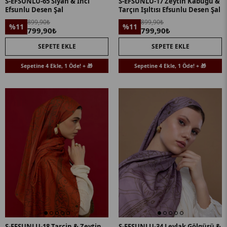
S-EFSUNLU-65 Siyah & İnci
S-EFSUNLU-17 Zeytin Kabuğu &
Efsunlu Desen Şal
Tarçın Işıltısı Efsunlu Desen Şal
899,90₺
899,90₺
%11
%11
799,90₺
799,90₺
SEPETE EKLE
SEPETE EKLE
Sepetine 4 Ekle, 1 Öde! + 🎁
Sepetine 4 Ekle, 1 Öde! + 🎁
S-EFSUNLU-18 Tarçin & Zeytin
S-EFSUNLU-34 Leylak Gölgüsü &