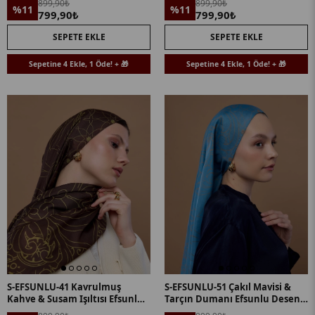
899,90₺
899,90₺
%11
%11
799,90₺
799,90₺
SEPETE EKLE
SEPETE EKLE
Sepetine 4 Ekle, 1 Öde! + 🎁
Sepetine 4 Ekle, 1 Öde! + 🎁
S-EFSUNLU-41 Kavrulmuş
S-EFSUNLU-51 Çakıl Mavisi &
Kahve & Susam Işıltısı Efsunlu
Tarçın Dumanı Efsunlu Desen
Desen Şal
Şal