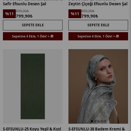
Safir Efsunlu Desen Şal
Zeytin Çiçeği Efsunlu Desen Şal
899,90₺
899,90₺
%11
%11
799,90₺
799,90₺
SEPETE EKLE
SEPETE EKLE
Sepetine 4 Ekle, 1 Öde! + 🎁
Sepetine 4 Ekle, 1 Öde! + 🎁
S-EFSUNLU-25 Koyu Yeşil & Kızıl
S-EFSUNLU-38 Badem Kremi &