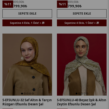
899,90₺
899,90₺
%11
%11
799,90₺
799,90₺
SEPETE EKLE
SEPETE EKLE
Sepetine 4 Ekle, 1 Öde! + 🎁
Sepetine 4 Ekle, 1 Öde! + 🎁
S-EFSUNLU-32 Saf Altın & Tarçın
S-EFSUNLU-40 Beyaz Işık & Altın
Rüzgarı Efsunlu Desen Şal
Zeytin Efsunlu Desen Şal