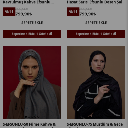
Kavrulmuş Kahve Efsunlu
Hasat Sarısı Efsunlu Desen Şal
Desen Şal
899,90₺
899,90₺
%11
%11
799,90₺
799,90₺
SEPETE EKLE
SEPETE EKLE
Sepetine 4 Ekle, 1 Öde! + 🎁
Sepetine 4 Ekle, 1 Öde! + 🎁
S-EFSUNLU-50 Füme Kahve &
S-EFSUNLU-75 Mürdüm & Gece