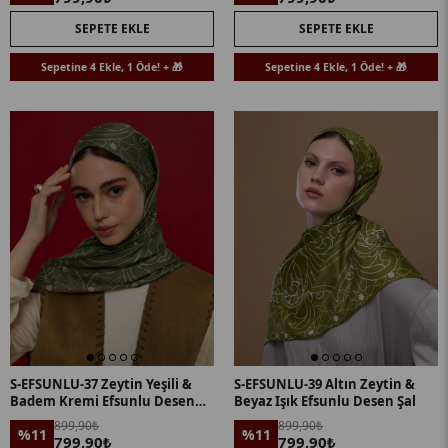
SEPETE EKLE
SEPETE EKLE
Sepetine 4 Ekle, 1 Öde! + 🎁
Sepetine 4 Ekle, 1 Öde! + 🎁
S-EFSUNLU-37 Zeytin Yeşili &
S-EFSUNLU-39 Altın Zeytin &
Badem Kremi Efsunlu Desen
Beyaz Işık Efsunlu Desen Şal
Şal
899,90₺
899,90₺
%11
%11
799,90₺
799,90₺