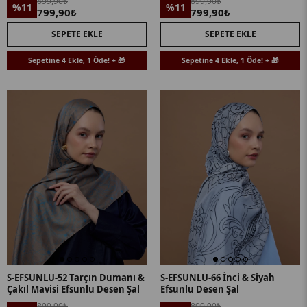
899,90₺
899,90₺
%11
%11
799,90₺
799,90₺
SEPETE EKLE
SEPETE EKLE
Sepetine 4 Ekle, 1 Öde! + 🎁
Sepetine 4 Ekle, 1 Öde! + 🎁
S-EFSUNLU-52 Tarçın Dumanı &
S-EFSUNLU-66 İnci & Siyah
Çakıl Mavisi Efsunlu Desen Şal
Efsunlu Desen Şal
899,90₺
899,90₺