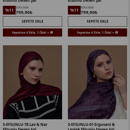
Efsunlu Desen Şal
Efsunlu Desen Şal
899,90₺
899,90₺
%11
%11
799,90₺
799,90₺
SEPETE EKLE
SEPETE EKLE
Sepetine 4 Ekle, 1 Öde! + 🎁
Sepetine 4 Ekle, 1 Öde! + 🎁
S-EFSUNLU-78 Lav & Nar
S-EFSUNLU-01 Erguvani &
Efsunlu Desen Şal
Leylak Efsunlu Desen Şal