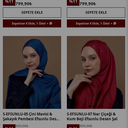
%11
%11
799,90₺
799,90₺
SEPETE EKLE
SEPETE EKLE
Sepetine 4 Ekle, 1 Öde! + 🎁
Sepetine 4 Ekle, 1 Öde! + 🎁
S-EFSUNLU-05 Çini Mavisi &
S-EFSUNLU-07 Nar Çiçeği &
Şakayık Pembesi Efsunlu Desen
Kum Beji Efsunlu Desen Şal
Şal
899,90₺
899,90₺