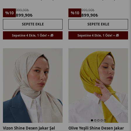
999,90₺
999,90₺
%10
%10
899,90₺
899,90₺
SEPETE EKLE
SEPETE EKLE
Sepetine 4 Ekle, 1 Öde! + 🎁
Sepetine 4 Ekle, 1 Öde! + 🎁
Vizon Shine Desen Jakar Şal
Olive Yeşili Shine Desen Jakar