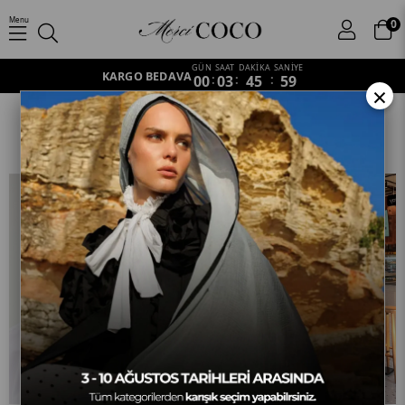
Menu
0
GÜN
SAAT
DAKİKA
SANİYE
KARGO BEDAVA
00
:
03
:
45
:
58
×
Shine Desen
Anasayfa
Şal
İpeksi Jakar Şal
Shine Desen