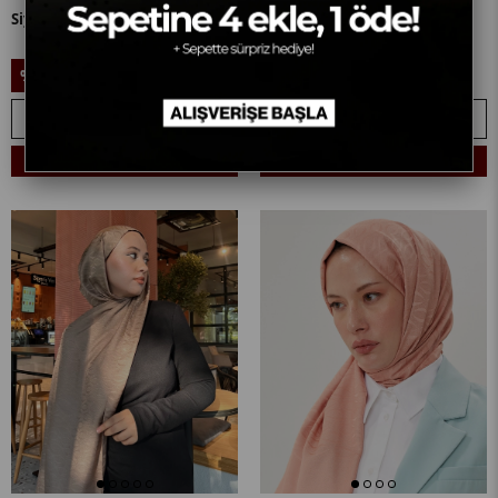
Siyah Shine Desen Jakar Şal
Füme Shine Desen Jakar Şal
999,90₺
999,90₺
%10
%10
899,90₺
899,90₺
SEPETE EKLE
SEPETE EKLE
Sepetine 4 Ekle, 1 Öde! + 🎁
Sepetine 4 Ekle, 1 Öde! + 🎁