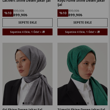
Lacivert Shine Desen Jakar Şal
Koyu Füme Shine Desen Jakar
Şal
999,90₺
999,90₺
%10
%10
899,90₺
899,90₺
SEPETE EKLE
SEPETE EKLE
Sepetine 4 Ekle, 1 Öde! + 🎁
Sepetine 4 Ekle, 1 Öde! + 🎁
Gri Shine Desen Jakar Şal
Zümrüt Shine Desen Jakar Şal