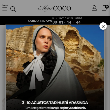
Menu
0
GÜN
SAAT
DAKİKA
SANİYE
KARGO BEDAVA
00
:
01
:
14
:
43
×
Bone
Anasayfa
Aksesuar
Bone