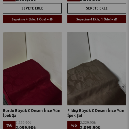
SEPETE EKLE
SEPETE EKLE
Sepetine 4 Ekle, 1 Öde! + 🎁
Sepetine 4 Ekle, 1 Öde! + 🎁
Bordo Büyük C Desen İnce Yün
Fildişi Büyük C Desen İnce Yün
İpek Şal
İpek Şal
2.229,90₺
2.229,90₺
%6
%6
2.099,90₺
2.099,90₺