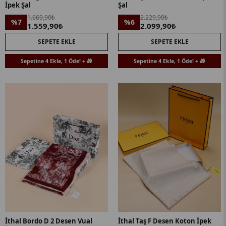
İpek Şal
Şal
1.669,90₺
2.229,90₺
%7
%6
1.559,90₺
2.099,90₺
SEPETE EKLE
SEPETE EKLE
Sepetine 4 Ekle, 1 Öde! + 🎁
Sepetine 4 Ekle, 1 Öde! + 🎁
İthal Bordo D 2 Desen Vual
İthal Taş F Desen Koton İpek