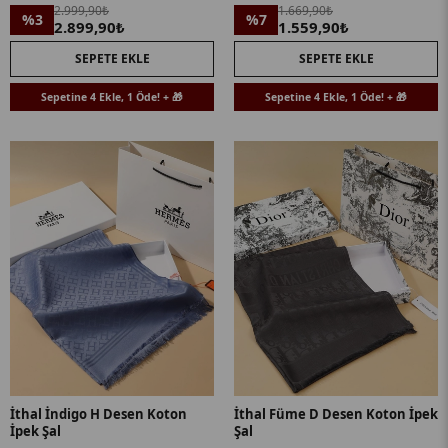
2.999,90₺
1.669,90₺
%3
%7
2.899,90₺
1.559,90₺
SEPETE EKLE
SEPETE EKLE
Sepetine 4 Ekle, 1 Öde! + 🎁
Sepetine 4 Ekle, 1 Öde! + 🎁
İthal İndigo H Desen Koton
İthal Füme D Desen Koton İpek
İpek Şal
Şal