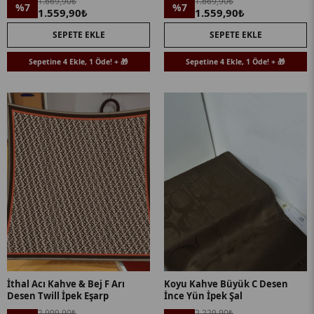
1.669,90₺
1.669,90₺
%7
%7
1.559,90₺
1.559,90₺
SEPETE EKLE
SEPETE EKLE
Sepetine 4 Ekle, 1 Öde! + 🎁
Sepetine 4 Ekle, 1 Öde! + 🎁
İthal Acı Kahve & Bej F Arı
Koyu Kahve Büyük C Desen
Desen Twill İpek Eşarp
İnce Yün İpek Şal
2.999,90₺
2.229,90₺