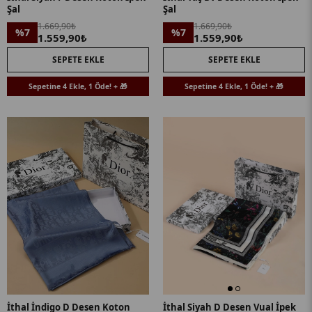
Şal
Şal
1.669,90₺
1.669,90₺
%7
%7
1.559,90₺
1.559,90₺
SEPETE EKLE
SEPETE EKLE
Sepetine 4 Ekle, 1 Öde! + 🎁
Sepetine 4 Ekle, 1 Öde! + 🎁
İthal İndigo D Desen Koton
İthal Siyah D Desen Vual İpek