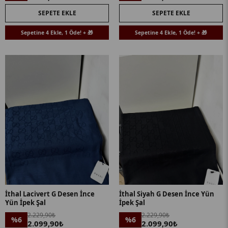
SEPETE EKLE
SEPETE EKLE
Sepetine 4 Ekle, 1 Öde! + 🎁
Sepetine 4 Ekle, 1 Öde! + 🎁
İthal Lacivert G Desen İnce
İthal Siyah G Desen İnce Yün
Yün İpek Şal
İpek Şal
2.229,90₺
2.229,90₺
%6
%6
2.099,90₺
2.099,90₺