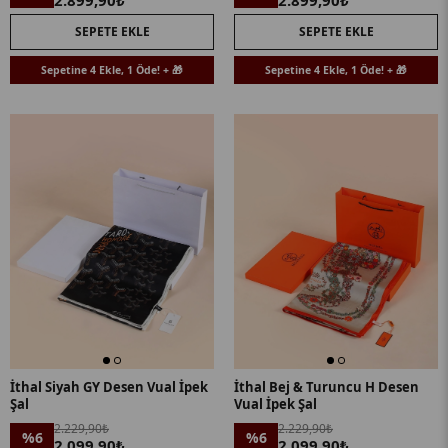
2.899,90₺
2.899,90₺
SEPETE EKLE
SEPETE EKLE
Sepetine 4 Ekle, 1 Öde! + 🎁
Sepetine 4 Ekle, 1 Öde! + 🎁
İthal Siyah GY Desen Vual İpek
İthal Bej & Turuncu H Desen
Şal
Vual İpek Şal
2.229,90₺
2.229,90₺
%6
%6
2.099,90₺
2.099,90₺