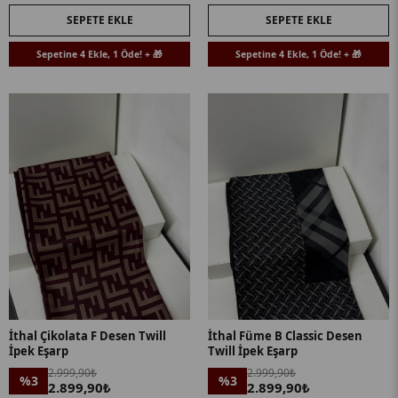
SEPETE EKLE
SEPETE EKLE
Sepetine 4 Ekle, 1 Öde! + 🎁
Sepetine 4 Ekle, 1 Öde! + 🎁
İthal Çikolata F Desen Twill
İthal Füme B Classic Desen
İpek Eşarp
Twill İpek Eşarp
2.999,90₺
2.999,90₺
%3
%3
2.899,90₺
2.899,90₺