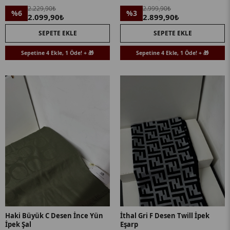
2.229,90₺
2.999,90₺
%6
%3
2.099,90₺
2.899,90₺
SEPETE EKLE
SEPETE EKLE
Sepetine 4 Ekle, 1 Öde! + 🎁
Sepetine 4 Ekle, 1 Öde! + 🎁
Haki Büyük C Desen İnce Yün
İthal Gri F Desen Twill İpek
İpek Şal
Eşarp