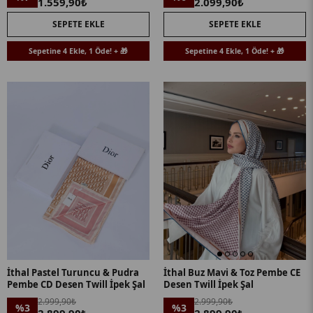
1.559,90₺
2.099,90₺
SEPETE EKLE
SEPETE EKLE
Sepetine 4 Ekle, 1 Öde! + 🎁
Sepetine 4 Ekle, 1 Öde! + 🎁
İthal Pastel Turuncu & Pudra
İthal Buz Mavi & Toz Pembe CE
Pembe CD Desen Twill İpek Şal
Desen Twill İpek Şal
2.999,90₺
2.999,90₺
%3
%3