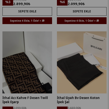
%3
%6
2.899,90₺
2.099,90₺
SEPETE EKLE
SEPETE EKLE
Sepetine 4 Ekle, 1 Öde! + 🎁
Sepetine 4 Ekle, 1 Öde! + 🎁
İthal Acı Kahve F Desen Twill
İthal Siyah Bv Desen Koton
İpek Eşarp
İpek Şal
2.999,90₺
1.669,90₺