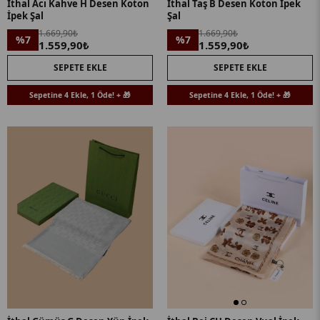
İthal Acı Kahve H Desen Koton
İthal Taş B Desen Koton İpek
İpek Şal
Şal
1.669,90₺
1.669,90₺
%7
%7
1.559,90₺
1.559,90₺
SEPETE EKLE
SEPETE EKLE
Sepetine 4 Ekle, 1 Öde! + 🎁
Sepetine 4 Ekle, 1 Öde! + 🎁