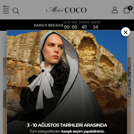
Menu
0
GÜN
SAAT
DAKİKA
SANİYE
KARGO BEDAVA
00
:
00
:
40
:
30
×
Lüks Marka Seçkisi
Anasayfa
Lüks Marka Seçkisi