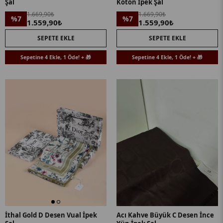
Şal
Koton İpek Şal
1.669,90₺
1.669,90₺
%7
%7
1.559,90₺
1.559,90₺
SEPETE EKLE
SEPETE EKLE
Sepetine 4 Ekle, 1 Öde! + 🎁
Sepetine 4 Ekle, 1 Öde! + 🎁
İthal Gold D Desen Vual İpek
Acı Kahve Büyük C Desen İnce