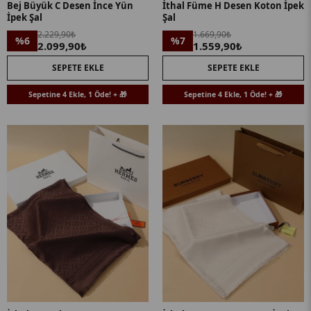
Bej Büyük C Desen İnce Yün
İthal Füme H Desen Koton İpek
İpek Şal
Şal
2.229,90₺
1.669,90₺
%6
%7
2.099,90₺
1.559,90₺
SEPETE EKLE
SEPETE EKLE
Sepetine 4 Ekle, 1 Öde! + 🎁
Sepetine 4 Ekle, 1 Öde! + 🎁