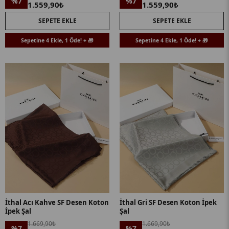
%7
%7
1.559,90₺
1.559,90₺
SEPETE EKLE
SEPETE EKLE
Sepetine 4 Ekle, 1 Öde! + 🎁
Sepetine 4 Ekle, 1 Öde! + 🎁
İthal Acı Kahve SF Desen Koton
İthal Gri SF Desen Koton İpek
İpek Şal
Şal
1.669,90₺
1.669,90₺
%7
%7