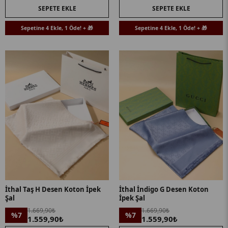
SEPETE EKLE
SEPETE EKLE
Sepetine 4 Ekle, 1 Öde! + 🎁
Sepetine 4 Ekle, 1 Öde! + 🎁
İthal Taş H Desen Koton İpek
İthal İndigo G Desen Koton
Şal
İpek Şal
1.669,90₺
1.669,90₺
%7
%7
1.559,90₺
1.559,90₺