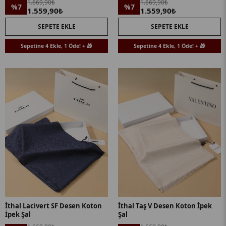
1.669,90₺
1.669,90₺
%7
%7
1.559,90₺
1.559,90₺
SEPETE EKLE
SEPETE EKLE
Sepetine 4 Ekle, 1 Öde! + 🎁
Sepetine 4 Ekle, 1 Öde! + 🎁
İthal Lacivert SF Desen Koton
İthal Taş V Desen Koton İpek
İpek Şal
Şal