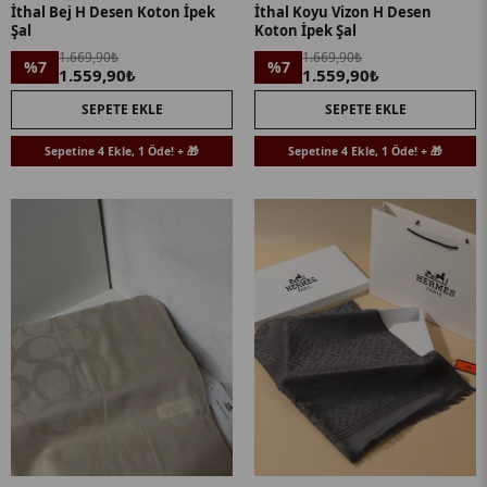
İthal Bej H Desen Koton İpek
İthal Koyu Vizon H Desen
Şal
Koton İpek Şal
1.669,90₺
1.669,90₺
%7
%7
1.559,90₺
1.559,90₺
SEPETE EKLE
SEPETE EKLE
Sepetine 4 Ekle, 1 Öde! + 🎁
Sepetine 4 Ekle, 1 Öde! + 🎁