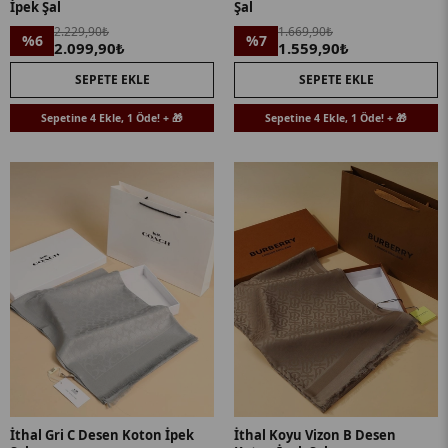
İpek Şal
Şal
2.229,90₺
1.669,90₺
%6
%7
2.099,90₺
1.559,90₺
SEPETE EKLE
SEPETE EKLE
Sepetine 4 Ekle, 1 Öde! + 🎁
Sepetine 4 Ekle, 1 Öde! + 🎁
İthal Gri C Desen Koton İpek
İthal Koyu Vizon B Desen