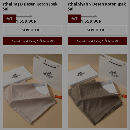
İthal Taş D Desen Koton İpek
İthal Siyah V Desen Koton İpek
Şal
Şal
1.669,90₺
1.669,90₺
%7
%7
1.559,90₺
1.559,90₺
SEPETE EKLE
SEPETE EKLE
Sepetine 4 Ekle, 1 Öde! + 🎁
Sepetine 4 Ekle, 1 Öde! + 🎁