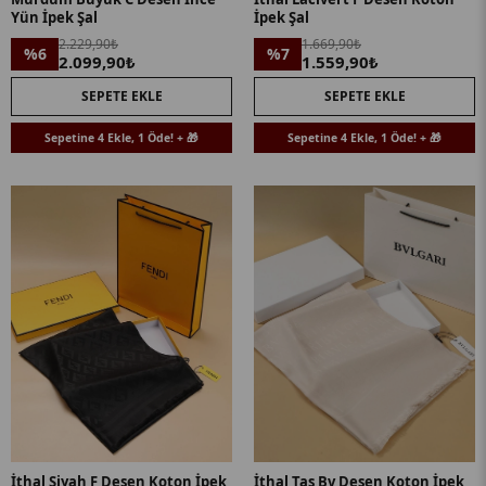
Yün İpek Şal
İpek Şal
2.229,90₺
1.669,90₺
%6
%7
2.099,90₺
1.559,90₺
SEPETE EKLE
SEPETE EKLE
Sepetine 4 Ekle, 1 Öde! + 🎁
Sepetine 4 Ekle, 1 Öde! + 🎁
İthal Siyah F Desen Koton İpek
İthal Taş Bv Desen Koton İpek