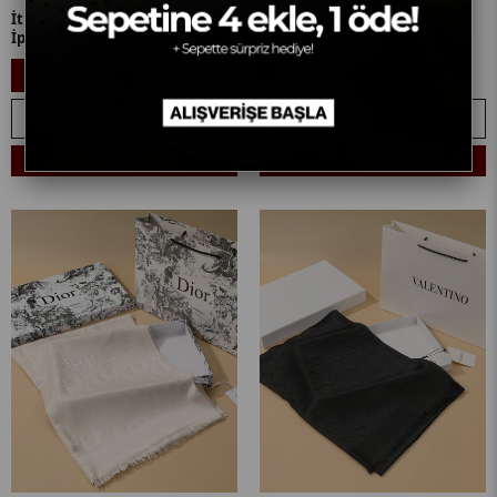
İthal Koyu Vizon V Desen Koton
İthal Lacivert D Desen Koton
İpek Şal
İpek Şal
1.669,90₺
1.669,90₺
%7
%7
1.559,90₺
1.559,90₺
SEPETE EKLE
SEPETE EKLE
Sepetine 4 Ekle, 1 Öde! + 🎁
Sepetine 4 Ekle, 1 Öde! + 🎁