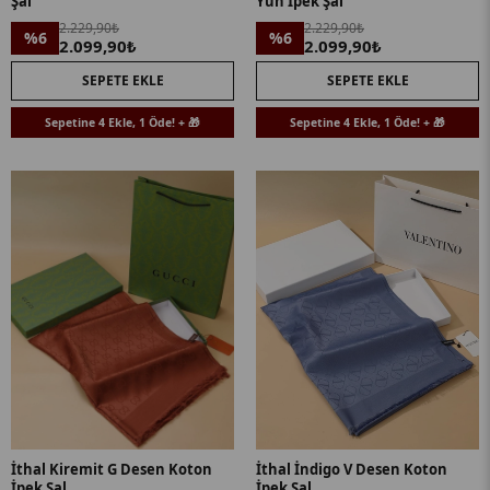
Şal
Yün İpek Şal
2.229,90₺
2.229,90₺
%6
%6
2.099,90₺
2.099,90₺
SEPETE EKLE
SEPETE EKLE
Sepetine 4 Ekle, 1 Öde! + 🎁
Sepetine 4 Ekle, 1 Öde! + 🎁
İthal Kiremit G Desen Koton
İthal İndigo V Desen Koton
İpek Şal
İpek Şal