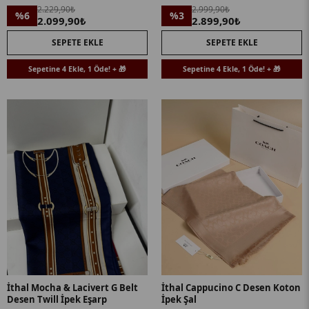
2.229,90₺
2.999,90₺
%6
%3
2.099,90₺
2.899,90₺
SEPETE EKLE
SEPETE EKLE
Sepetine 4 Ekle, 1 Öde! + 🎁
Sepetine 4 Ekle, 1 Öde! + 🎁
İthal Mocha & Lacivert G Belt
İthal Cappucino C Desen Koton
Desen Twill İpek Eşarp
İpek Şal