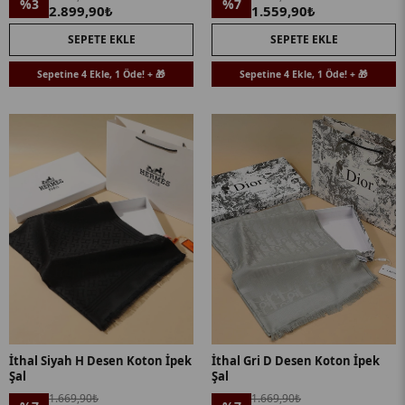
%3
%7
2.899,90₺
1.559,90₺
SEPETE EKLE
SEPETE EKLE
Sepetine 4 Ekle, 1 Öde! + 🎁
Sepetine 4 Ekle, 1 Öde! + 🎁
İthal Siyah H Desen Koton İpek
İthal Gri D Desen Koton İpek
Şal
Şal
1.669,90₺
1.669,90₺