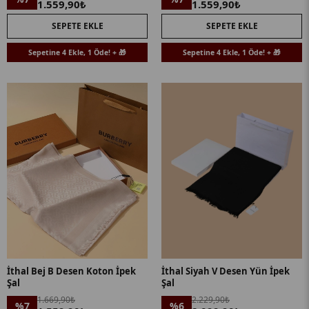
1.559,90₺
1.559,90₺
SEPETE EKLE
SEPETE EKLE
Sepetine 4 Ekle, 1 Öde! + 🎁
Sepetine 4 Ekle, 1 Öde! + 🎁
İthal Bej B Desen Koton İpek
İthal Siyah V Desen Yün İpek
Şal
Şal
1.669,90₺
2.229,90₺
%7
%6