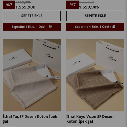
1.669,90₺
1.669,90₺
%7
%7
1.559,90₺
1.559,90₺
SEPETE EKLE
SEPETE EKLE
Sepetine 4 Ekle, 1 Öde! + 🎁
Sepetine 4 Ekle, 1 Öde! + 🎁
İthal Taş SF Desen Koton İpek
İthal Koyu Vizon SF Desen
Şal
Koton İpek Şal