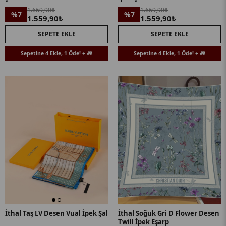
1.669,90₺
1.669,90₺
%7
%7
1.559,90₺
1.559,90₺
SEPETE EKLE
SEPETE EKLE
Sepetine 4 Ekle, 1 Öde! + 🎁
Sepetine 4 Ekle, 1 Öde! + 🎁
İthal Taş LV Desen Vual İpek Şal
İthal Soğuk Gri D Flower Desen
Twill İpek Eşarp