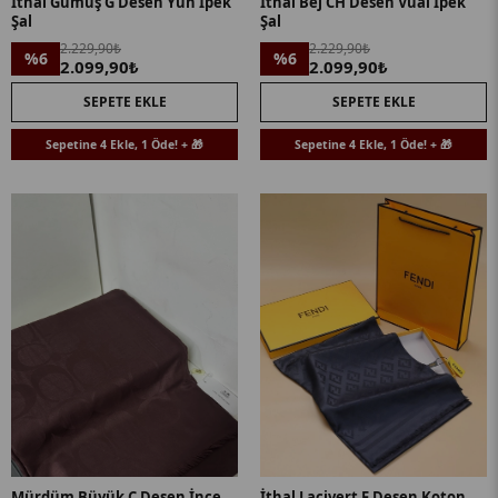
İthal Gümüş G Desen Yün İpek
İthal Bej CH Desen Vual İpek
Şal
Şal
2.229,90₺
2.229,90₺
%6
%6
2.099,90₺
2.099,90₺
SEPETE EKLE
SEPETE EKLE
Sepetine 4 Ekle, 1 Öde! + 🎁
Sepetine 4 Ekle, 1 Öde! + 🎁
Mürdüm Büyük C Desen İnce
İthal Lacivert F Desen Koton