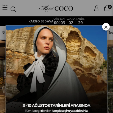
Menu
0
GÜN
SAAT
DAKİKA
SANİYE
KARGO BEDAVA
00
:
03
:
02
:
28
×
Anasayfa
Koleksiyonlar
Silk Nomads
Altın Yolu Silk Nomads Vual İp
›