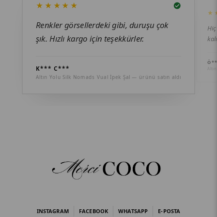
★★★★★
★
Renkler görsellerdeki gibi, duruşu çok
Hiç
şık. Hızlı kargo için teşekkürler.
kal
Ö**
K*** C***
Altı
Altın Yolu Silk Nomads Vual İpek Şal — ürünü satın aldı
INSTAGRAM
FACEBOOK
WHATSAPP
E-POSTA