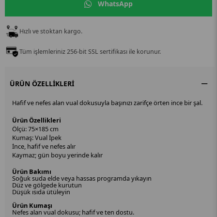
WhatsApp
Hızlı ve stoktan kargo.
Tüm işlemleriniz 256-bit SSL sertifikası ile korunur.
ÜRÜN ÖZELLIKLERI
Hafif ve nefes alan vual dokusuyla başınızı zarifçe örten ince bir şal.
Ürün Özellikleri
Ölçü: 75×185 cm
Kumaş: Vual İpek
İnce, hafif ve nefes alır
Kaymaz; gün boyu yerinde kalır
Ürün Bakımı
Soğuk suda elde veya hassas programda yıkayın
Düz ve gölgede kurutun
Düşük ısıda ütüleyin
Ürün Kumaşı
Nefes alan vual dokusu; hafif ve ten dostu.