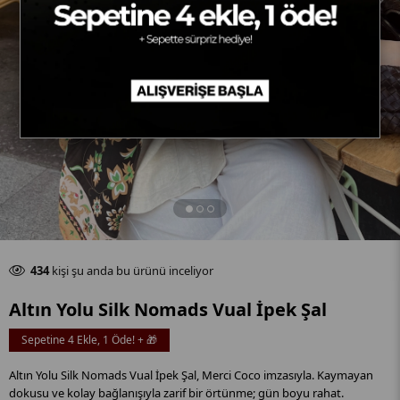
Son 24 saat içinde
20
adet satıldı
434
kişi şu anda bu ürünü inceliyor
Son 24 saat içinde
20
adet satıldı
Altın Yolu Silk Nomads Vual İpek Şal
Sepetine 4 Ekle, 1 Öde! + 🎁
Altın Yolu Silk Nomads Vual İpek Şal, Merci Coco imzasıyla. Kaymayan
dokusu ve kolay bağlanışıyla zarif bir örtünme; gün boyu rahat.