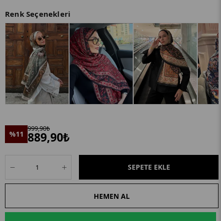
Renk Seçenekleri
999,90₺
%11
889,90₺