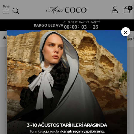
Menu
0
GÜN
SAAT
DAKİKA
SANİYE
KARGO BEDAVA
00
:
00
:
03
:
25
×
Anasayfa
Koleksiyonlar
Ottoman
SV-BAL-20 Bronz Şafak & Orman Y