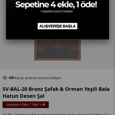
Son 24 saat içinde
70
adet satıldı
409
kişi şu anda bu ürünü inceliyor
Son 24 saat içinde
70
adet satıldı
SV-BAL-20 Bronz Şafak & Orman Yeşili Bala
Hatun Desen Şal
Sepetine 4 Ekle, 1 Öde! + 🎁
SV-BAL-20 Bronz Şafak & Orman Yeşili Bala Hatun Desen Şal, Merci Coco