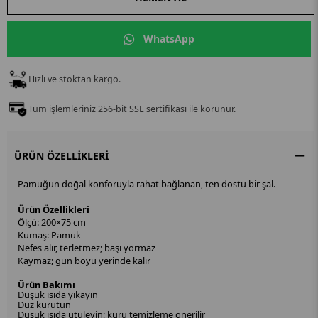
WhatsApp
Hızlı ve stoktan kargo.
Tüm işlemleriniz 256-bit SSL sertifikası ile korunur.
ÜRÜN ÖZELLIKLERI
Pamuğun doğal konforuyla rahat bağlanan, ten dostu bir şal.
Ürün Özellikleri
Ölçü: 200×75 cm
Kumaş: Pamuk
Nefes alır, terletmez; başı yormaz
Kaymaz; gün boyu yerinde kalır
Ürün Bakımı
Düşük ısıda yıkayın
Düz kurutun
Düşük ısıda ütüleyin; kuru temizleme önerilir