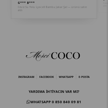
G*** B***
Cevi
aldı
Ceviz Su Yolu Lyocell Bambu Jakar Şal — ürünü satın
aldı
INSTAGRAM
FACEBOOK
WHATSAPP
E-POSTA
YARDIMA IHTIYACIN VAR MI?
WHATSAPP 0 850 840 09 81