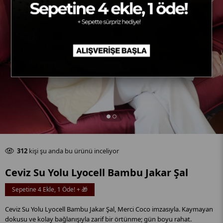
Son 24 saat içinde
65
adet satıldı
311
kişi şu anda bu ürünü inceliyor
Son 24 saat içinde
65
adet satıldı
Ceviz Su Yolu Lyocell Bambu Jakar Şal
Sepetine 4 Ekle, 1 Öde! + 🎁
Ceviz Su Yolu Lyocell Bambu Jakar Şal, Merci Coco imzasıyla. Kaymayan
dokusu ve kolay bağlanışıyla zarif bir örtünme; gün boyu rahat.