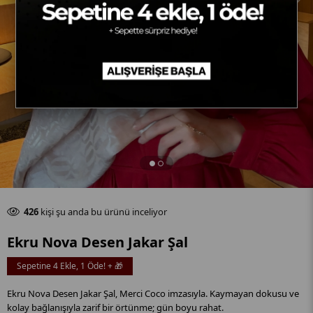
Son 24 saat içinde
48
adet satıldı
426
kişi şu anda bu ürünü inceliyor
Son 24 saat içinde
48
adet satıldı
Ekru Nova Desen Jakar Şal
Sepetine 4 Ekle, 1 Öde! + 🎁
Ekru Nova Desen Jakar Şal, Merci Coco imzasıyla. Kaymayan dokusu ve
kolay bağlanışıyla zarif bir örtünme; gün boyu rahat.