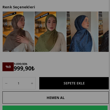
Renk Seçenekleri
1.099,90₺
%9
999,90₺