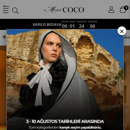
Menu
0
GÜN
SAAT
DAKİKA
SANİYE
KARGO BEDAVA
00
:
01
:
24
:
05
×
Anasayfa
Şal
İpeksi Jakar Şal
Nova Desen
Ekru Nova Desen Jakar
›