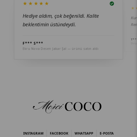
★★★★★
★
Hediye aldım, çok beğenildi. Kalite
Kum
beklentimin üstündeydi.
Ren
T**
F*** S***
Ekru
Ekru Nova Desen Jakar Şal — ürünü satın aldı
INSTAGRAM
FACEBOOK
WHATSAPP
E-POSTA