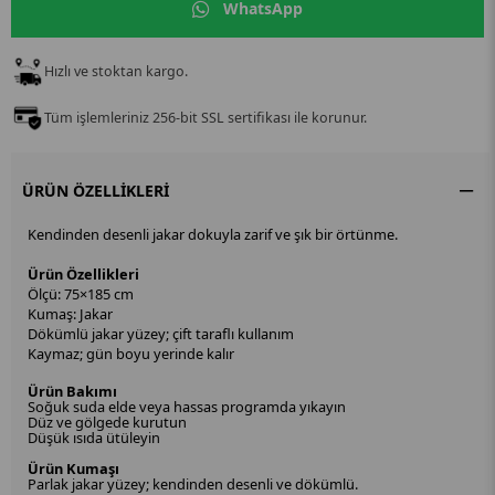
WhatsApp
Hızlı ve stoktan kargo.
Tüm işlemleriniz 256-bit SSL sertifikası ile korunur.
ÜRÜN ÖZELLIKLERI
Kendinden desenli jakar dokuyla zarif ve şık bir örtünme.
Ürün Özellikleri
Ölçü: 75×185 cm
Kumaş: Jakar
Dökümlü jakar yüzey; çift taraflı kullanım
Kaymaz; gün boyu yerinde kalır
Ürün Bakımı
Soğuk suda elde veya hassas programda yıkayın
Düz ve gölgede kurutun
Düşük ısıda ütüleyin
Ürün Kumaşı
Parlak jakar yüzey; kendinden desenli ve dökümlü.