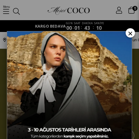
Menu
0
GÜN
SAAT
DAKİKA
SANİYE
KARGO BEDAVA
00
:
01
:
43
:
09
×
Anasayfa
Koleksiyonlar
Ottoman
SV-BAL-46 Hasat Sarısı & Kurşun 
›