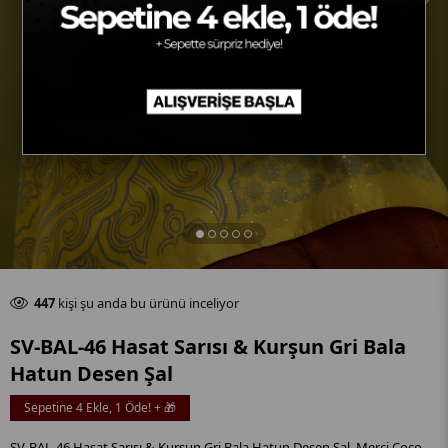
Son 24 saat içinde
15
adet satıldı
447
kişi şu anda bu ürünü inceliyor
Son 24 saat içinde
15
adet satıldı
SV-BAL-46 Hasat Sarısı & Kurşun Gri Bala
Hatun Desen Şal
Sepetine 4 Ekle, 1 Öde! + 🎁
SV-BAL-46 Hasat Sarısı & Kurşun Gri Bala Hatun Desen Şal, Merci Coco