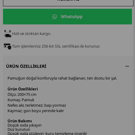
WhatsApp
Hızlı ve stoktan kargo.
Tüm işlemleriniz 256-bit SSL sertifikası ile korunur.
ÜRÜN ÖZELLIKLERI
Pamuğun doğal konforuyla rahat bağlanan, ten dostu bir şal.
Ürün Özellikleri
Ölçü: 200×75 cm
Kumaş: Pamuk
Nefes alır, terletmez; başı yormaz
Kaymaz; gün boyu yerinde kalır
Ürün Bakımı
Düşük ısıda yıkayın
Düz kurutun
Düşük ısıda ütüleyin; kuru temizleme önerilir