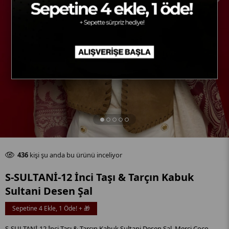
Son 24 saat içinde
96
adet satıldı
434
kişi şu anda bu ürünü inceliyor
Son 24 saat içinde
96
adet satıldı
S-SULTANİ-12 İnci Taşı & Tarçın Kabuk
Sultani Desen Şal
Sepetine 4 Ekle, 1 Öde! + 🎁
S-SULTANİ-12 İnci Taşı & Tarçın Kabuk Sultani Desen Şal, Merci Coco