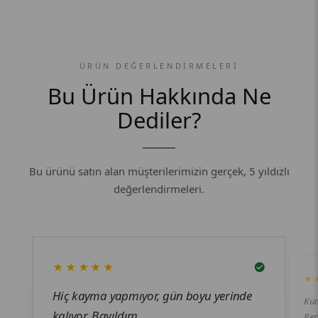
ÜRÜN DEĞERLENDIRMELERI
Bu Ürün Hakkında Ne
Dediler?
Bu ürünü satın alan müşterilerimizin gerçek, 5 yıldızlı
değerlendirmeleri.
★★★★★
★
Hiç kayma yapmıyor, gün boyu yerinde
Kum
kalıyor. Bayıldım.
Ren