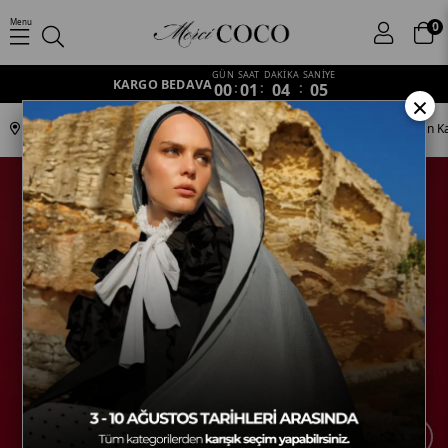
Menu
0
GÜN
SAAT
DAKİKA
SANİYE
KARGO BEDAVA
00
:
01
:
04
:
04
×
Anasayfa
Koleksiyonlar
Ottoman
S-SULTANİ-12 İnci Taşı & Tarçın K
›