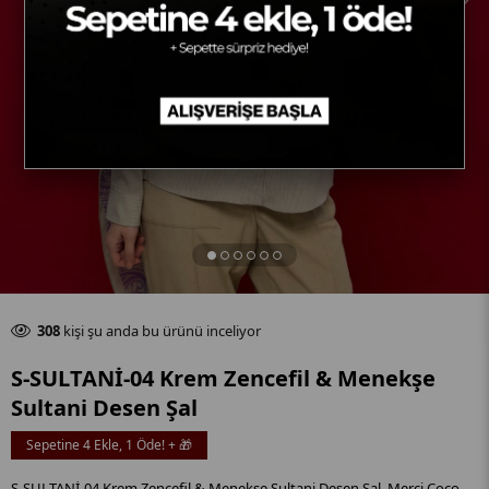
Son 24 saat içinde
32
adet satıldı
305
kişi şu anda bu ürünü inceliyor
Son 24 saat içinde
32
adet satıldı
S-SULTANİ-04 Krem Zencefil & Menekşe
Sultani Desen Şal
Sepetine 4 Ekle, 1 Öde! + 🎁
S-SULTANİ-04 Krem Zencefil & Menekşe Sultani Desen Şal, Merci Coco