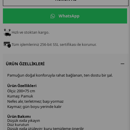
WhatsApp
Hızlı ve stoktan kargo.
Tüm işlemleriniz 256-bit SSL sertifikası ile korunur.
ÜRÜN ÖZELLIKLERI
Pamuğun doğal konforuyla rahat bağlanan, ten dostu bir şal.
Ürün Özellikleri
Ölçü: 200×75 cm
Kumaş: Pamuk
Nefes alır, terletmez; başı yormaz
Kaymaz; gün boyu yerinde kalır
Ürün Bakımı
Düşük ısıda yıkayın
Düz kurutun
Düşük ısıda ütüleyin; kuru temizleme önerilir