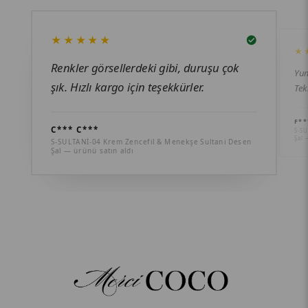
★★★★★
★
Renkler görsellerdeki gibi, duruşu çok
Yum
şık. Hızlı kargo için teşekkürler.
Tek
F**
C*** C***
S-SU
Şal 
S-SULTANİ-04 Krem Zencefil & Menekşe Sultani Desen
Şal — ürünü satın aldı