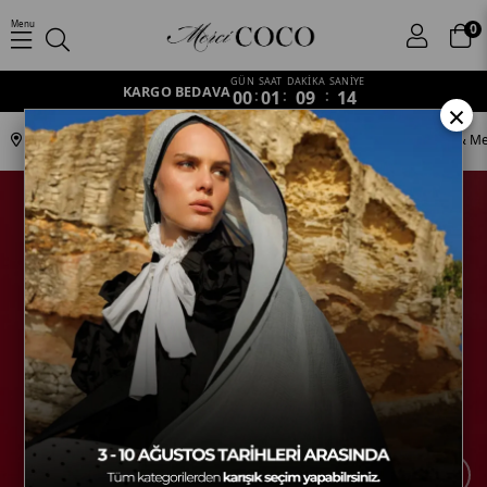
Menu
0
GÜN
SAAT
DAKİKA
SANİYE
KARGO BEDAVA
00
:
01
:
09
:
14
×
Anasayfa
Koleksiyonlar
Ottoman
S-SULTANİ-04 Krem Zencefil & Me
›