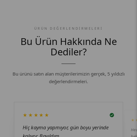
ÜRÜN DEĞERLENDIRMELERI
Bu Ürün Hakkında Ne
Dediler?
Bu ürünü satın alan müşterilerimizin gerçek, 5 yıldızlı
değerlendirmeleri.
★★★★★
★
Hiç kayma yapmıyor, gün boyu yerinde
Hed
kalıyor. Bayıldım.
bek