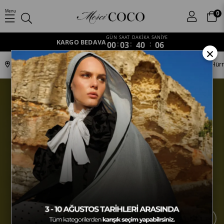
Menu
0
GÜN
SAAT
DAKİKA
SANİYE
KARGO BEDAVA
00
:
03
:
40
:
05
×
Anasayfa
Koleksiyonlar
Ottoman
SV-HURREM-62 Mavi & Gece Hürr
›