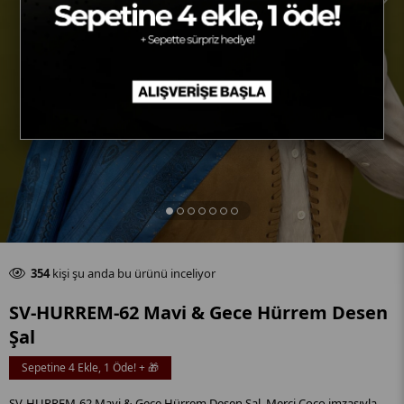
Son 24 saat içinde
13
adet satıldı
356
kişi şu anda bu ürünü inceliyor
Son 24 saat içinde
13
adet satıldı
SV-HURREM-62 Mavi & Gece Hürrem Desen
Şal
Sepetine 4 Ekle, 1 Öde! + 🎁
SV-HURREM-62 Mavi & Gece Hürrem Desen Şal, Merci Coco imzasıyla.