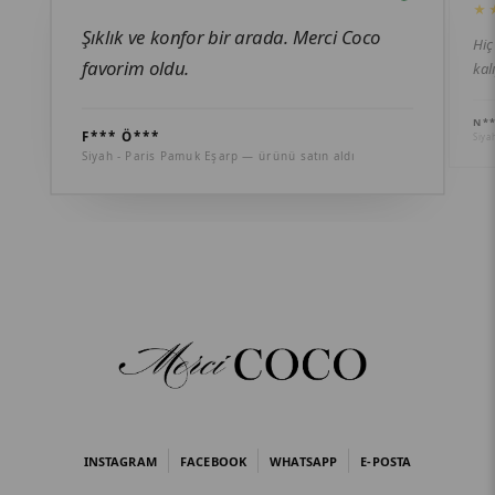
★
Şıklık ve konfor bir arada. Merci Coco
Hiç
favorim oldu.
kal
N**
F*** Ö***
Siya
Siyah - Paris Pamuk Eşarp — ürünü satın aldı
INSTAGRAM
FACEBOOK
WHATSAPP
E-POSTA