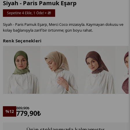
Siyah - Paris Pamuk Eşarp
Sepetine 4 Ekle, 1 Öde! + 🎁
Siyah - Paris Pamuk Eşarp, Merci Coco imzasıyla. Kaymayan dokusu ve
kolay bağlanışıyla zarif bir örtünme; gün boyu rahat.
Renk Seçenekleri
889,90₺
%12
779,90₺
Ürün stoklarımızda kalmamıştır.