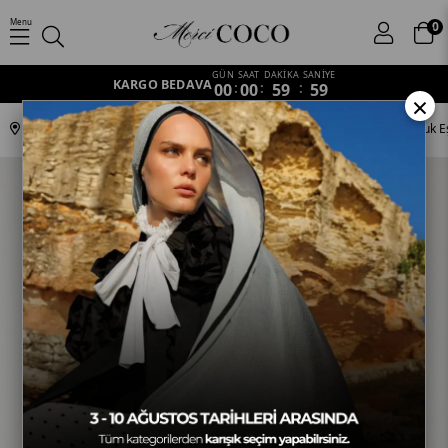
Menu
0
GÜN
SAAT
DAKİKA
SANİYE
KARGO BEDAVA
00
:
00
:
59
:
59
×
Anasayfa
Eşarp
Pamuk Eşarp
Paris Desen
Siyah - Paris Pamuk E