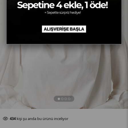
›
Son 24 saat içinde
87
adet satıldı
434
kişi şu anda bu ürünü inceliyor
Son 24 saat içinde
87
adet satıldı