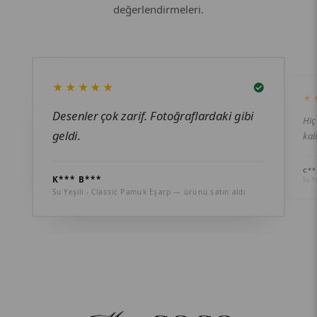
değerlendirmeleri.
★★★★★
★
Desenler çok zarif. Fotoğraflardaki gibi
Hiç
geldi.
kal
C**
K*** B***
Su Y
Su Yeşili - Classic Pamuk Eşarp — ürünü satın aldı