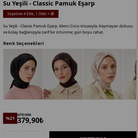
Su Yeşili - Classic Pamuk Eşarp
Sepetine 4 Ekle, 1 Öde! + 🎁
Su Yeşili - Classic Pamuk Eşarp, Merci Coco imzasıyla. Kaymayan dokusu
ve kolay bağlanışıyla zarif bir örtünme; gün boyu rahat.
Renk Seçenekleri
479,90₺
%21
379,90₺