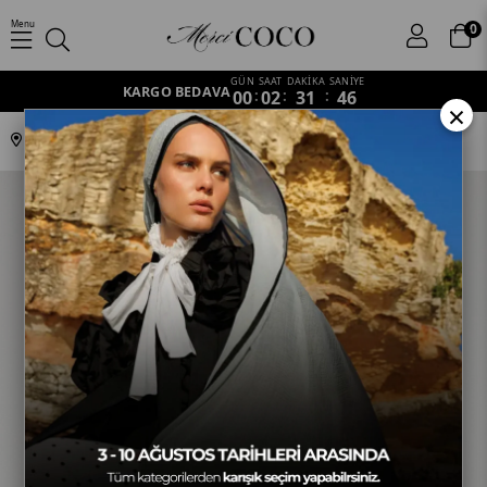
Menu
0
GÜN
SAAT
DAKİKA
SANİYE
KARGO BEDAVA
00
:
02
:
31
:
46
×
Anasayfa
Outlet
Eşarp
Su Yeşili - Classic Pamuk Eşarp