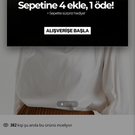
›
Son 24 saat içinde
56
adet satıldı
382
kişi şu anda bu ürünü inceliyor
Son 24 saat içinde
56
adet satıldı