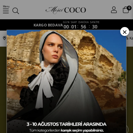
Menu
0
GÜN
SAAT
DAKİKA
SANİYE
KARGO BEDAVA
00
:
01
:
56
:
30
×
Anasayfa
Koleksiyonlar
Ottoman
SV-HURREM-42 Susam Işıltısı & 
›