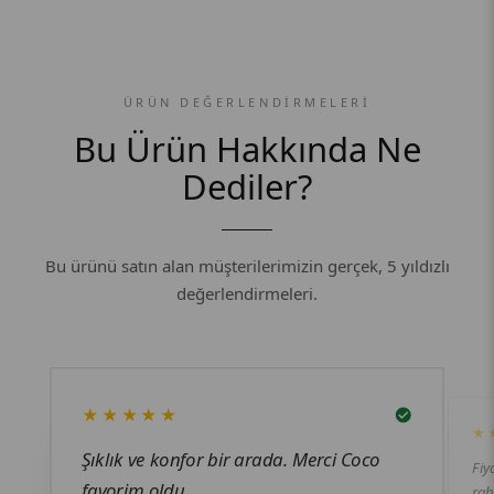
ÜRÜN DEĞERLENDIRMELERI
Bu Ürün Hakkında Ne
Dediler?
Bu ürünü satın alan müşterilerimizin gerçek, 5 yıldızlı
değerlendirmeleri.
★★★★★
★
Şıklık ve konfor bir arada. Merci Coco
Fi
favorim oldu.
rah