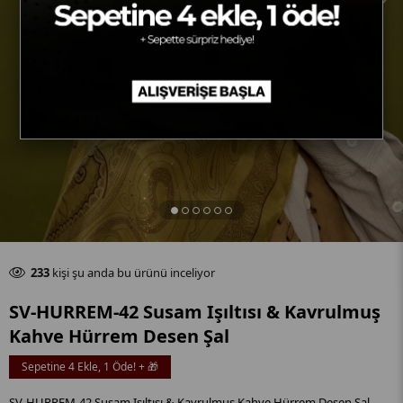
Son 24 saat içinde
50
adet satıldı
233
kişi şu anda bu ürünü inceliyor
Son 24 saat içinde
50
adet satıldı
SV-HURREM-42 Susam Işıltısı & Kavrulmuş
Kahve Hürrem Desen Şal
Sepetine 4 Ekle, 1 Öde! + 🎁
SV-HURREM-42 Susam Işıltısı & Kavrulmuş Kahve Hürrem Desen Şal,